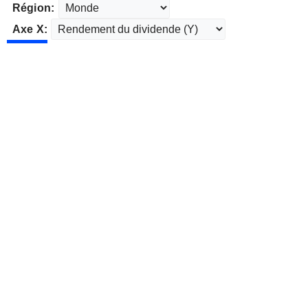
Région:
Axe X: