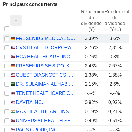
Principaux concurrents
Rendement
Rendement
du
du
dividende
dividende
(Y)
(Y+1)
FRESENIUS MEDICAL CARE AG
3,39%
3,6%
CVS HEALTH CORPORATION
2,76%
2,85%
HCA HEALTHCARE, INC.
0,76%
0,8%
FRESENIUS SE & CO. KGAA
2,43%
2,67%
QUEST DIAGNOSTICS INCORPORATED
1,38%
1,38%
DR. SULAIMAN AL HABIB MEDICAL SERVICES GROUP COMPANY
2,15%
2,6%
TENET HEALTHCARE CORPORATION
-.--%
-.--%
DAVITA INC.
0,92%
0,92%
MAX HEALTHCARE INSTITUTE LIMITED
0,19%
0,21%
UNIVERSAL HEALTH SERVICES, INC.
0,49%
0,51%
PACS GROUP, INC.
-.--%
-.--%