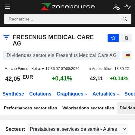
FRESENIUS MEDICAL CARE AG
42,05
€
+0,41%
FRESENIUS MEDICAL CARE
AG
Dividendes sectoriels Fresenius Medical Care AG
A
Marché Fermé -
Xetra
17:36:07 07/08/2026
Après clôture
18:30:22
EUR
+0,41%
42,05
42,11
+0,14%
Synthèse
Cotations
Graphiques
Actualités
Soci
Performances sectorielles
Valorisations sectorielles
Dividen
Secteur: