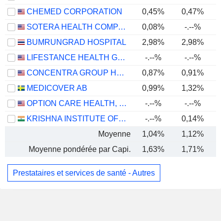
CHEMED CORPORATION
0,45%
0,47%
SOTERA HEALTH COMPANY
0,08%
-.--%
BUMRUNGRAD HOSPITAL
2,98%
2,98%
LIFESTANCE HEALTH GROUP, INC.
-.--%
-.--%
CONCENTRA GROUP HOLDINGS PARENT, INC.
0,87%
0,91%
MEDICOVER AB
0,99%
1,32%
OPTION CARE HEALTH, INC.
-.--%
-.--%
KRISHNA INSTITUTE OF MEDICAL SCIENCES LIMITED
-.--%
0,14%
Moyenne
1,04%
1,12%
Moyenne pondérée par Capi.
1,63%
1,71%
Prestataires et services de santé - Autres