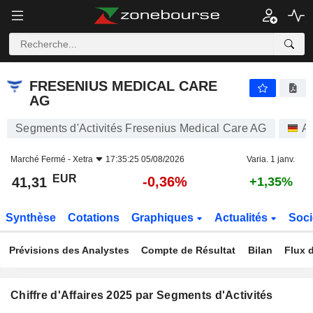
FRESENIUS MEDICAL CARE AG
41,31
€
-0,36%
FRESENIUS MEDICAL CARE
AG
Segments d'Activités Fresenius Medical Care AG
Ac
Marché Fermé -
Xetra
17:35:25 05/08/2026
Varia. 1 janv.
EUR
-0,36%
41,31
+1,35%
Synthèse
Cotations
Graphiques
Actualités
Soci
Prévisions des Analystes
Compte de Résultat
Bilan
Flux d
Chiffre d'Affaires 2025 par Segments d'Activités