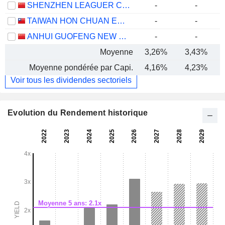
SHENZHEN LEAGUER CO., LTD.
-
-
TAIWAN HON CHUAN ENTERPRISE CO., LTD.
-
-
ANHUI GUOFENG NEW MATERIALS CO., LTD.
-
-
Moyenne
3,26%
3,43%
Moyenne pondérée par Capi.
4,16%
4,23%
Voir tous les dividendes sectoriels
Evolution du Rendement historique