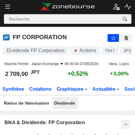
FP CORPORATION
2 709,00
¥
+0,52%
FP CORPORATION
Dividende FP Corporation
Actions
7947
JP31
Marché Fermé -
Japan Exchange
08:30:00 07/08/2026
Varia. 1 janv.
JPY
+0,52%
2 709,00
+3,00%
Synthèse
Cotations
Graphiques
Actualités
Soci
Ratios de Valorisation
Dividende
BNA & Dividende: FP Corporation