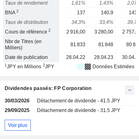
Taux de rendement
1,61%
1,43%
2,07
2
BNA
137
140,9
143,
Taux de distribution
34,3%
33,4%
39,7
2
Cours de référence
2 916,00
3 280,00
2 757,0
Nbr de Titres (en
81 833
81 848
80 82
Milliers)
Date de publication
28.04.22
28.04.23
30.04.2
1
2
JPY en Millions
JPY
Données Estimées
Dividendes passés: FP Corporation
30/03/2026
Détachement de dividende - 41.5 JPY
29/09/2025
Détachement de dividende - 31.5 JPY
Voir plus