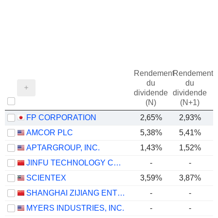
Rendement
Rendement
du
du
dividende
dividende
(N)
(N+1)
FP CORPORATION
2,65%
2,93%
AMCOR PLC
5,38%
5,41%
APTARGROUP, INC.
1,43%
1,52%
JINFU TECHNOLOGY CO., LTD.
-
-
SCIENTEX
3,59%
3,87%
SHANGHAI ZIJIANG ENTERPRISE GROUP CO., LTD.
-
-
MYERS INDUSTRIES, INC.
-
-