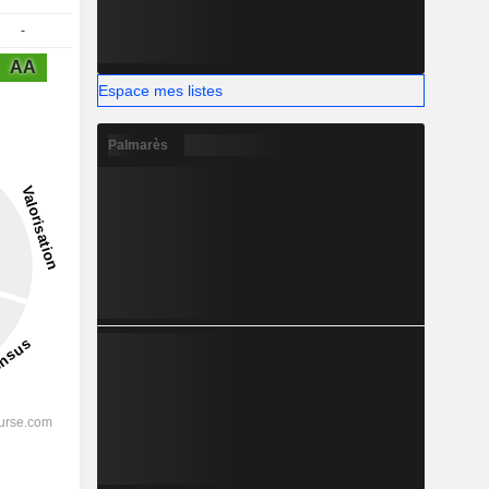
-
AA
Espace mes listes
Palmarès