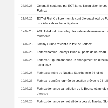
23/07/25
Omega II, soutenue par EQT, lance l'acquisition forcée
Fortnox
23/07/25
EQT et First Kraft prennent le contrôle quasi total de 
procédure de rachat obligatoire
17/07/25
AMF Aktiefond Småbolag : les valeurs défensives ont 
tourmente
14/07/25
Tommy Eklund revient à la tête de Fortnox
14/07/25
Fortnox nomme Tommy Eklund au poste de nouveau
14/07/25
Fortnox AB (publ) annonce un changement de direction 
juillet 2025
10/07/25
Fortnox se retire du Nasdaq Stockholm le 24 juillet
10/07/25
Fortnox : dernière journée de cotation prévue le 24 juil
10/07/25
Fortnox demande sa radiation de la Bourse et annule 
trimestre
10/07/25
Fortnox demande son retrait de la cote du Nasdaq St