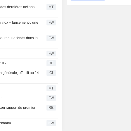
 des dernières actions
MT
Fortnox – lancement d'une
FW
soutenu le fonds dans la
FW
FW
 PDG
RE
générale, effectif au 14
CI
MT
let
FW
son rapport du premier
RE
ockholm
FW