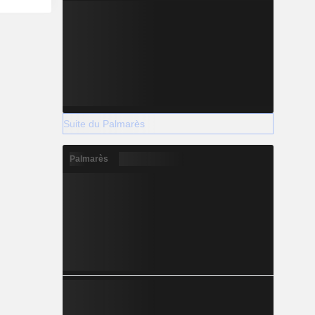
Suite du Palmarès
Palmarès