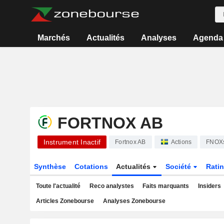
Marchés
Actualités
Analyses
Agenda
FORTNOX AB
Instrument Inactif
Fortnox AB
Actions
FNOX
Synthèse
Cotations
Actualités
Société
Rati
Toute l'actualité
Reco analystes
Faits marquants
Insiders
Articles Zonebourse
Analyses Zonebourse