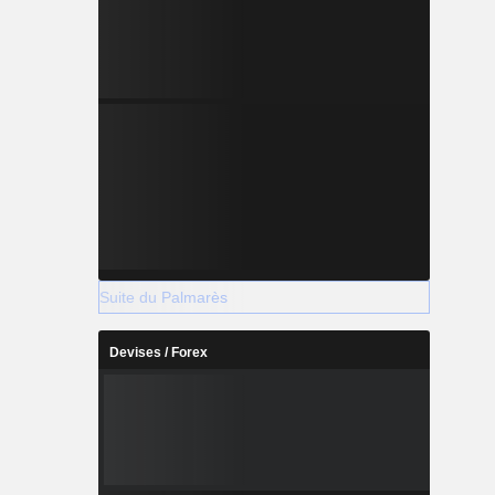
Suite du Palmarès
Devises / Forex