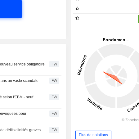
nouveau service obligatoire
FW
dans un vaste scandale
FW
é selon l'EBM - neuf
FW
 convoquées pour
FW
e délits d'initiés graves
FW
Plus de notations