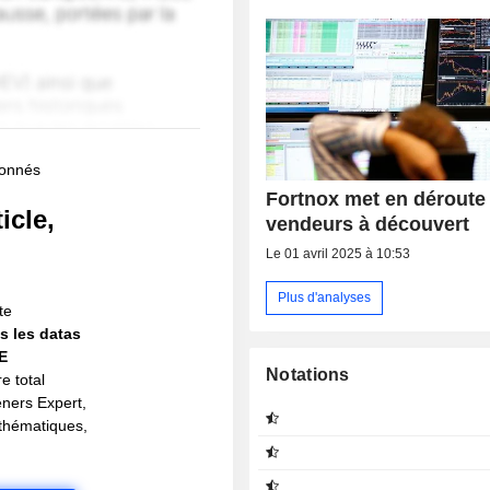
bonnés
Fortnox met en déroute
icle,
vendeurs à découvert
!
Le 01 avril 2025 à 10:53
Plus d'analyses
te
s les datas
IE
Notations
e total
eners Expert,
s thématiques,