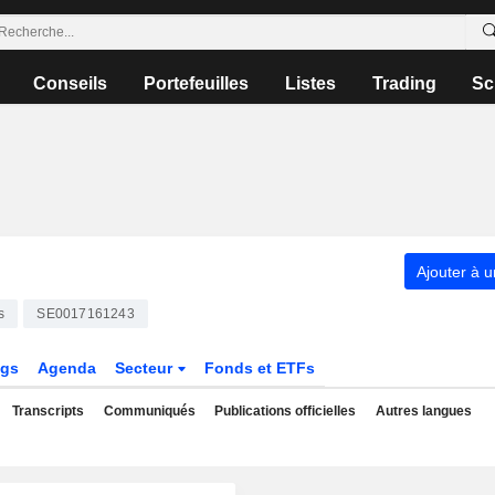
Conseils
Portefeuilles
Listes
Trading
Sc
Ajouter à u
s
SE0017161243
ngs
Agenda
Secteur
Fonds et ETFs
Transcripts
Communiqués
Publications officielles
Autres langues