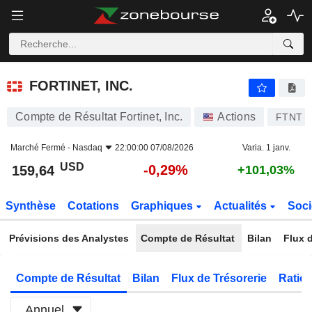
FORTINET, INC.
159,64
$
-0,29%
FORTINET, INC.
Compte de Résultat Fortinet, Inc.
Actions
FTNT
Marché Fermé -
Nasdaq
22:00:00 07/08/2026
Varia. 1 janv.
USD
-0,29%
159,64
+101,03%
Synthèse
Cotations
Graphiques
Actualités
Soci
Prévisions des Analystes
Compte de Résultat
Bilan
Flux d
Compte de Résultat
Bilan
Flux de Trésorerie
Ratios
Annuel