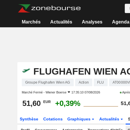
Marchés
Actualités
Analyses
Agenda
FLUGHAFEN WIEN A
Groupe Flughafen Wien AG
Action
FLU
AT00000V
Marché Fermé -
Wiener Boerse
17:35:10 07/08/2026
Après
51,60
+0,39%
EUR
51,
Synthèse
Cotations
Graphiques
Actualités