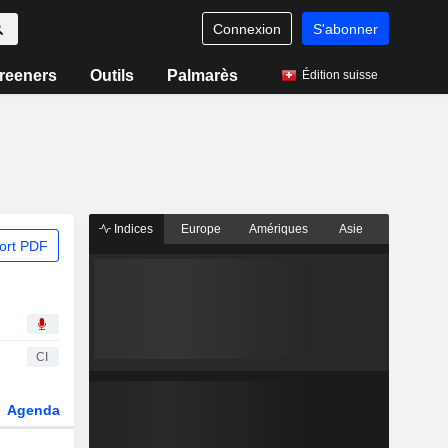
Connexion
S'abonner
reeners
Outils
Palmarès
Édition suisse
Indices
Europe
Amériques
Asie
ort PDF
CI
Agenda
Secteur
Dérivés