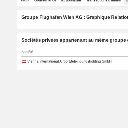
Profil
Gouvernance
Actionnariat
Transactions d'initiés
G
Groupe Flughafen Wien AG : Graphique Relatio
Sociétés privées appartenant au même grou
Société
Vienna International AirportBeteiligungsholding GmbH