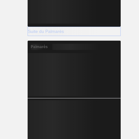
Suite du Palmarès
Palmarès