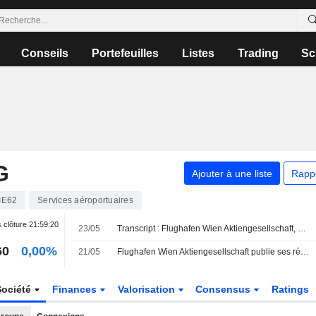
Conseils
Portefeuilles
Listes
Trading
Sc
G
Ajouter à une liste
Rapp
IE62
Services aéroportuaires
 clôture
21:59:20
23/05
Transcript : Flughafen Wien Aktiengesellschaft, Q1 2026 Earnings Call, May 21, 2026
60
0,00%
21/05
Flughafen Wien Aktiengesellschaft publie ses résultats pour le premier trimestre clos le 31 mars 2026
Société
Finances
Valorisation
Consensus
Ratings