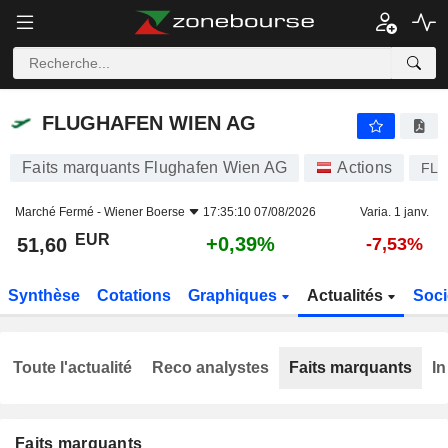
FLUGHAFEN WIEN AG
51,60
€
+0,39%
FLUGHAFEN WIEN AG
Faits marquants Flughafen Wien AG
Actions
FL
Marché Fermé -
Wiener Boerse
17:35:10 07/08/2026
Varia. 1 janv.
EUR
+0,39%
51,60
-7,53%
Synthèse
Cotations
Graphiques
Actualités
Soci
Toute l'actualité
Reco analystes
Faits marquants
In
Faits marquants