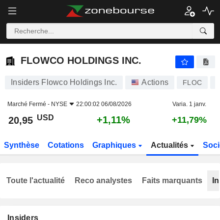
FLOWCO HOLDINGS INC.
20,95
$
+1,11%
FLOWCO HOLDINGS INC.
Insiders Flowco Holdings Inc.
Actions
FLOC
Marché Fermé -
NYSE
22:00:02 06/08/2026
Varia. 1 janv.
USD
+1,11%
20,95
+11,79%
Synthèse
Cotations
Graphiques
Actualités
Soci
Toute l'actualité
Reco analystes
Faits marquants
In
Insiders