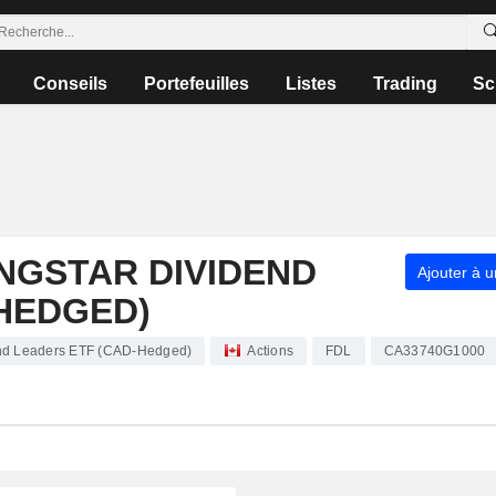
Conseils
Portefeuilles
Listes
Trading
Sc
NGSTAR DIVIDEND
Ajouter à u
HEDGED)
dend Leaders ETF (CAD-Hedged)
Actions
FDL
CA33740G1000