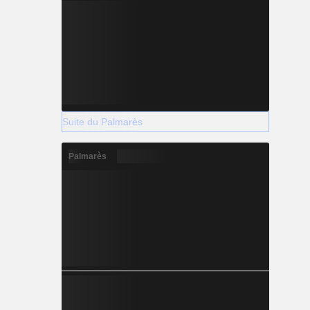
Suite du Palmarès
Palmarès