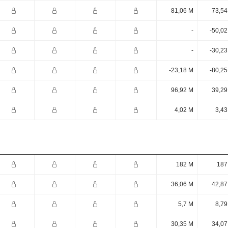
81,06 M
73,54
-
-50,02
-
-30,23
-23,18 M
-80,25
96,92 M
39,29
4,02 M
3,43
182 M
187
36,06 M
42,87
5,7 M
8,79
30,35 M
34,07