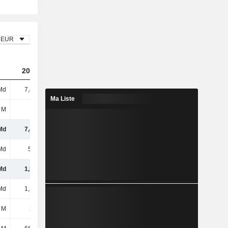
EUR
2023
2024
2025
Md
7,45 Md
7,95 Md
8,92 Md
Ma Liste
 M
-
-
-
Md
7,45 Md
7,95 Md
8,92 Md
Md
5,9 Md
6,18 Md
6,88 Md
Md
1,55 Md
1,78 Md
2,04 Md
Md
1,27 Md
1,43 Md
1,57 Md
 M
234 M
267 M
307 M