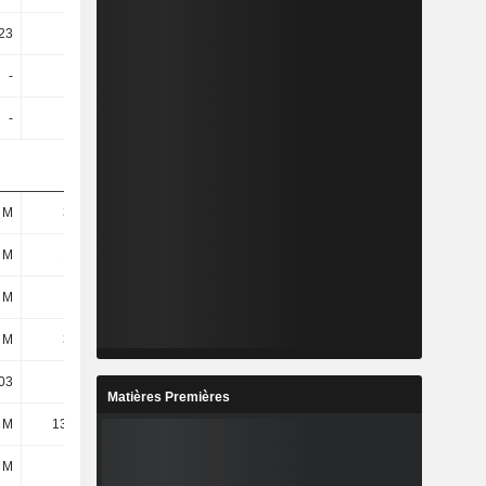
23
-0,18
0,11
0,33
-
-
-
-
-
-0,23
0,61
0,24
 M
307 M
410 M
570 M
 M
169 M
260 M
421 M
 M
114 M
196 M
323 M
 M
353 M
464 M
629 M
03
16,95
23,52
27,8
Matières Premières
 M
13,08 M
38 M
64,75 M
 M
7,5 M
16,94 M
18,7 M