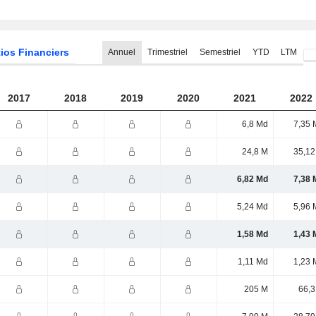
ios Financiers
Annuel
Trimestriel
Semestriel
YTD
LTM
2017
2018
2019
2020
2021
2022
6,8 Md
7,35 
24,8 M
35,12
6,82 Md
7,38 
5,24 Md
5,96 
1,58 Md
1,43 
1,11 Md
1,23 
205 M
66,3