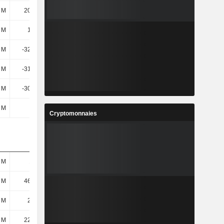
 M
20,58 M
54,94 M
83,45 M
 M
1,17 M
-3,58 M
-17,48 M
 M
-32,59 M
-42,93 M
-20,81 M
 M
-31,42 M
-46,51 M
-38,28 M
 M
-30,45 M
27,31 M
111 M
 M
9,9 M
3,97 M
4,74 M
Cryptomonnaies
 M
170 M
201 M
242 M
 M
46,21 M
54,33 M
58,75 M
 M
23,3 M
34,52 M
28,01 M
 M
22,91 M
19,81 M
30,74 M