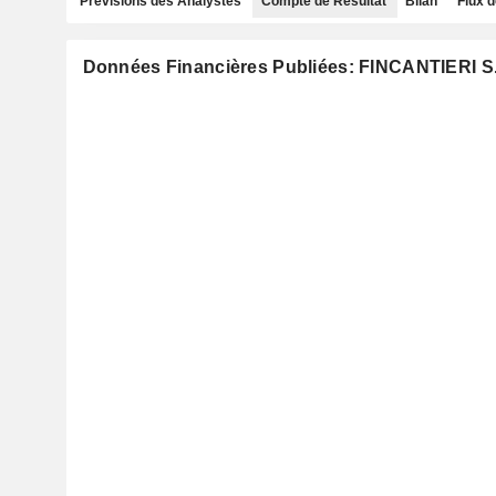
Prévisions des Analystes
Compte de Résultat
Bilan
Flux d
Données Financières Publiées: FINCANTIERI S.