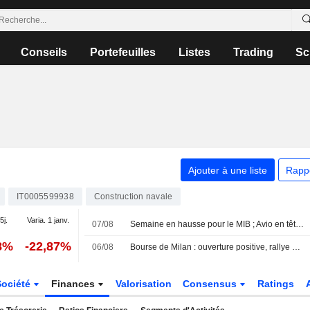
Conseils
Portefeuilles
Listes
Trading
Sc
Ajouter à une liste
Rapp
IT0005599938
Construction navale
5j.
Varia. 1 janv.
07/08
Semaine en hausse pour le MIB ; Avio en tête, Stellantis à la traîne
8%
-22,87%
06/08
Bourse de Milan : ouverture positive, rallye des banques sur les semestriels, DoValue s'effondre
Société
Finances
Valorisation
Consensus
Ratings