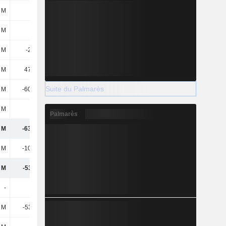
1 M
-
-722 k
-5,79 M
 M
812 k
194 k
265 k
 M
-2,17 M
8,99 M
-6,64 M
 M
47,43 M
36,4 M
41,57 M
Suite du Palmarès
 M
-60,86 M
-38 M
-34,06 M
 M
-
-6,04 M
-1,94 M
Palmarès
 M
-63,95 M
35,8 M
163 M
1 M
-10,84 M
8,42 M
45,17 M
 M
-53,11 M
27,38 M
117 M
-
-
-
-
 M
-53,11 M
27,38 M
117 M