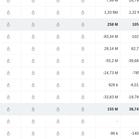
7,99 M
28,79
1,33 Md
1,32 
258 M
105
-83,34 M
-102
28,14 M
62,7
-55,2 M
-39,68
-14,73 M
-78
928 k
-6,0
-33,83 M
-19,79
155 M
38,74
-
-96 k
-140