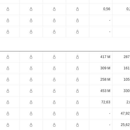
0,56
0,
-
-
417 M
287
309 M
161
258 M
105
453 M
330
72,63
2,
-
47,92
-
25,62