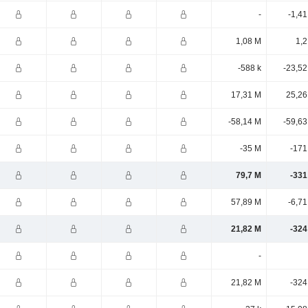
-
-1,4
1,08 M
1,2
-588 k
-23,52
17,31 M
25,26
-58,14 M
-59,63
-35 M
-171
79,7 M
-331
57,89 M
-6,7
21,82 M
-324
-
21,82 M
-324