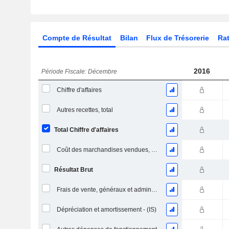
Compte de Résultat
Bilan
Flux de Trésorerie
Rat
2016
Période Fiscale: Décembre
Chiffre d'affaires
Autres recettes, total
Total Chiffre d'affaires
Coût des marchandises vendues, total
Résultat Brut
Frais de vente, généraux et administratifs, total
Dépréciation et amortissement - (IS)