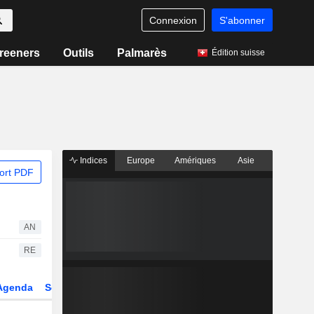
Connexion
S'abonner
reeners
Outils
Palmarès
Édition suisse
Indices
Europe
Amériques
Asie
ort PDF
AN
RE
Agenda
Secteur
Dérivés