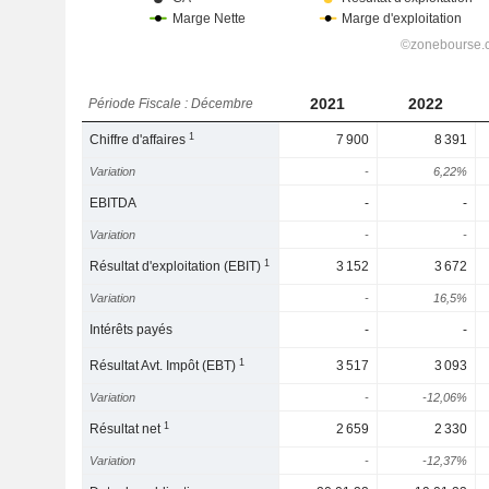
2021
2022
Période Fiscale : Décembre
1
Chiffre d'affaires
7 900
8 391
Variation
-
6,22%
EBITDA
-
-
Variation
-
-
1
Résultat d'exploitation (EBIT)
3 152
3 672
Variation
-
16,5%
Intérêts payés
-
-
1
Résultat Avt. Impôt (EBT)
3 517
3 093
Variation
-
-12,06%
1
Résultat net
2 659
2 330
Variation
-
-12,37%