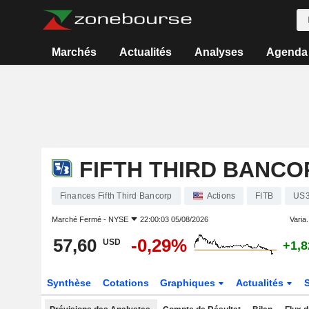
Marchés
Actualités
Analyses
Agenda
FIFTH THIRD BANCO
Finances Fifth Third Bancorp
Actions
FITB
US3
Marché Fermé -
NYSE
22:00:03 05/08/2026
Varia.
57,60
-0,29%
USD
+1,
Synthèse
Cotations
Graphiques
Actualités