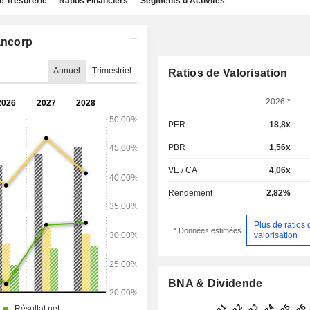
e Trésorerie
Ratios Financiers
Segments d'Activités
ancorp
Annuel
Trimestriel
Ratios de Valorisation
2026 *
PER
18,8x
PBR
1,56x
VE / CA
4,06x
Rendement
2,82%
Plus de ratios 
* Données estimées
valorisation
BNA & Dividende