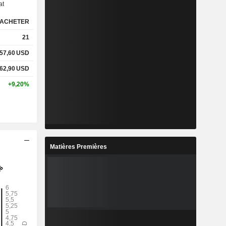
at
ACHETER
%
1,44%
1,44%
21
%
12,8%
12,94%
57,60
USD
62,90
USD
-
-
-
+9,20%
-
-
-
-
-
-
Matières Premières
-
-
-
-
-
-
-
-
-