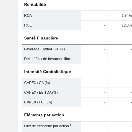
Rentabilité
ROA
-
1,34%
ROE
-
12,8%
Santé Financière
Leverage (Dette/EBITDA)
-
-
Dette / Flux de trésorerie libre
-
-
Intensité Capitalistique
CAPEX / CA (%)
-
-
CAPEX / EBITDA (%)
-
-
CAPEX / FCF (%)
-
-
Éléments par action
1
Flux de trésorerie par action
-
-