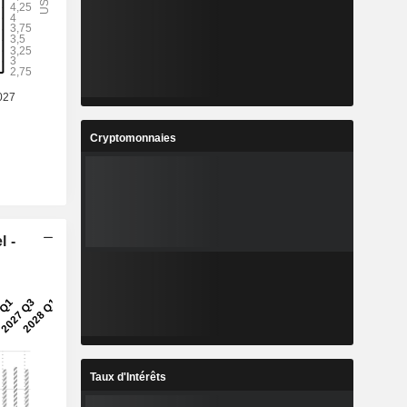
-
-
-
7
1,708
1,812
%
5%
6,08%
1
39,38
42,02
%
6,99%
6,7%
Cryptomonnaies
8
4,893
5,304
%
59,48%
8,41%
3
906 893
906 893
-
-
-
l -
Taux d'Intérêts