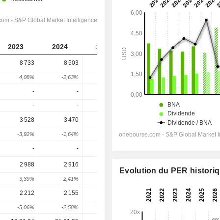
2023
2024
2025
2026
2027
8 733
8 503
9 037
12 858
13 955
4,08%
-2,63%
6,28%
42,28%
8,53%
-
-
-
-
-
-
-
-
-
-
3 528
3 470
3 893
4 952
6 516
-3,92%
-1,64%
12,19%
27,2%
31,59%
-
-
-
-
-
2 988
2 916
3 211
3 777
5 926
Evolution du PER histori
-3,39%
-2,41%
10,12%
17,62%
56,91%
2 212
2 155
2 376
2 756
4 424
-5,06%
-2,58%
10,26%
16%
60,52%