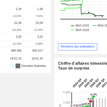
-
-
-
-
1,26
1,36
1,44
1,54
1,62
10,53%
7,94%
5,88%
6,94%
5,64
22,26
25,04
26,17
30,18
36,8
-24,36%
12,49%
4,51%
15,32%
21,96
3,35
3,22
3,14
3,53
3,06
-10,19%
-3,88%
-2,48%
12,42%
-13,09
Révisions des estimations
686 396
681 017
670 543
661 012
906 89
19.01.23
19.01.24
21.01.25
20.01.26
Chiffre d'affaires trimestrie
Données Estimées
Taux de surprise