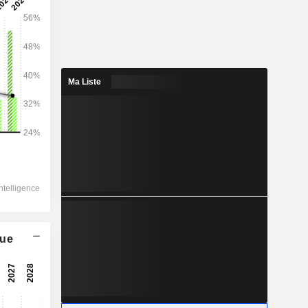
2028
Ma Liste
14 646
4,95%
-
-
5 947
-8,72%
-
6 231
que
5,15%
4 693
6,07%