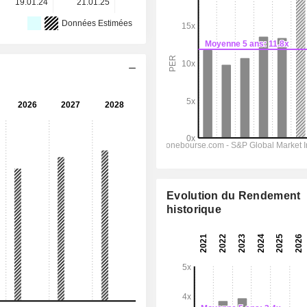
19.01.24
21.01.25
20.01.26
-
-
Données Estimées
Evolution du Rendement
historique