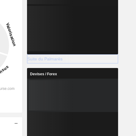
2027
2028
Suite du Palmarès
Devises / Forex
-
-
-
%
46,69%
40,61%
%
42,47%
42,55%
%
31,7%
32,04%
-
-
-
s
-
-
-