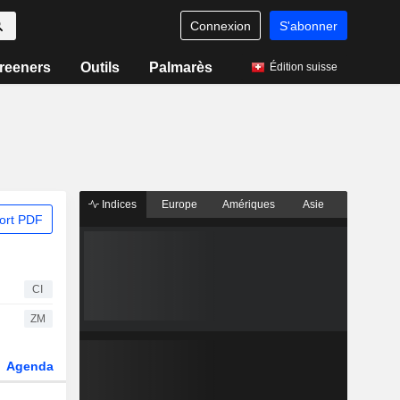
Connexion
S'abonner
reeners
Outils
Palmarès
Édition suisse
Indices
Europe
Amériques
Asie
ort PDF
CI
ZM
Agenda
Secteur
Dérivés
Fonds et ETFs