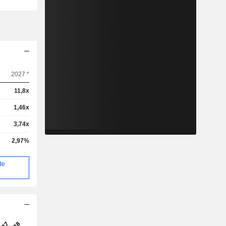
2027 *
11,8x
1,46x
3,74x
2,97%
de