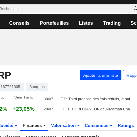
Conseils
Portefeuilles
Listes
Trading
Sc
RP
Ajouter à une liste
Rapp
167731005
Banques
 5j.
Varia. 1 janv.
30/07
Fifth Third propose des frais réduits, le paiement anticipé et de nouveaux avantages bancaires aux clients de Comerica
82%
+23,05%
29/07
FIFTH THIRD BANCORP : JPMorgan Chase toujours positif
Société
Finances
Valorisation
Consensus
Ratings