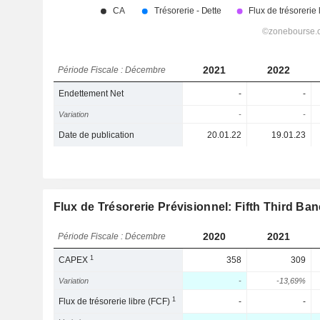
2021
2022
Période Fiscale : Décembre
Endettement Net
-
-
Variation
-
-
Date de publication
20.01.22
19.01.23
Flux de Trésorerie Prévisionnel: Fifth Third Ba
2020
2021
Période Fiscale : Décembre
1
CAPEX
358
309
Variation
-
-13,69%
1
Flux de trésorerie libre (FCF)
-
-