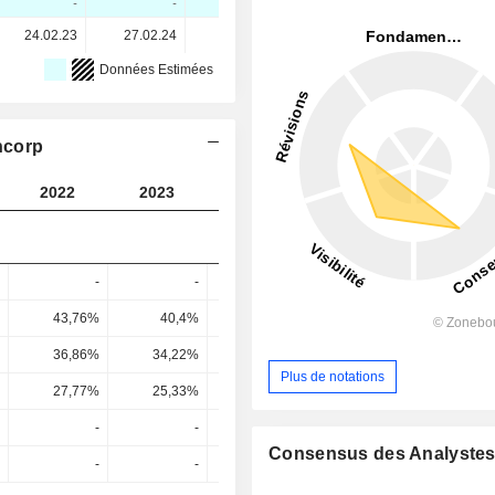
-
-
-
-
24.02.23
27.02.24
24.02.25
24.02.26
Données Estimées
ncorp
2022
2023
2024
2025
2026
-
-
-
-
43,76%
40,4%
40,81%
43,08%
38,51
36,86%
34,22%
34,29%
35,53%
29,37
Plus de notations
27,77%
25,33%
25,34%
26,29%
21,44
-
-
-
-
Consensus des Analyste
-
-
-
-