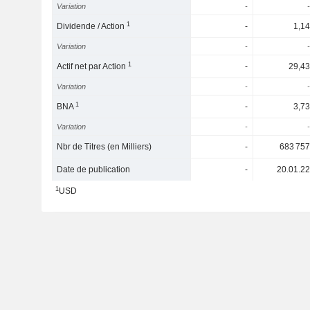
Variation
-
-
1
Dividende / Action
-
1,14
Variation
-
-
1
Actif net par Action
-
29,43
Variation
-
-
1
BNA
-
3,73
Variation
-
-
Nbr de Titres (en Milliers)
-
683 757
Date de publication
-
20.01.22
1
USD