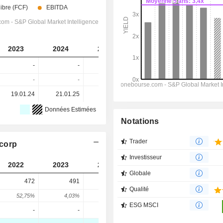
2023
2024
2025
2026
2027
-
-
-
-
-
-
-
-
-
-
19.01.24
21.01.25
20.01.26
-
-
Données Estimées
Notations
Trader
ncorp
Investisseur
2022
2023
2024
2025
Globale
472
491
414
709
Qualité
52,75%
4,03%
-15,68%
71,26%
ESG MSCI
-
-
-
-