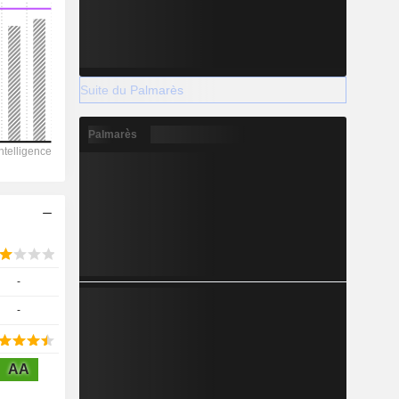
2028
Suite du Palmarès
-
Palmarès
-
-
-
-
AA