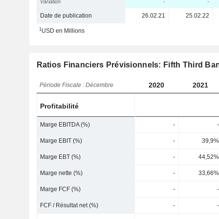
Variation
-
-
Date de publication
26.02.21
25.02.22
1
USD en Millions
Ratios Financiers Prévisionnels: Fifth Third Ba
2020
2021
Période Fiscale : Décembre
Profitabilité
Marge EBITDA (%)
-
-
Marge EBIT (%)
-
39,9%
Marge EBT (%)
-
44,52%
Marge nette (%)
-
33,66%
Marge FCF (%)
-
-
FCF / Résultat net (%)
-
-