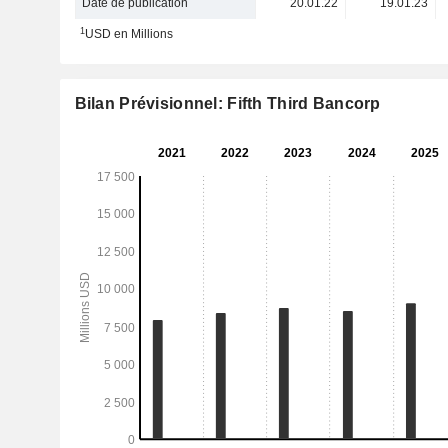
Date de publication
20.01.22
19.01.23
1
USD en Millions
Bilan Prévisionnel: Fifth Third Bancorp