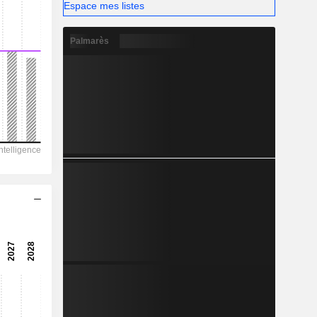
-
Espace mes listes
Palmarès