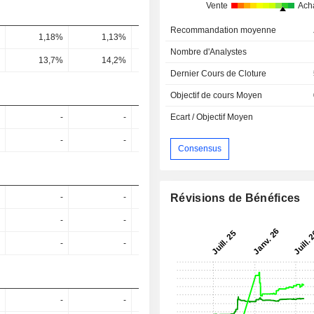
Vente
Ach
Recommandation moyenne
1,18%
1,13%
1,09%
1,19%
1,25
Nombre d'Analystes
13,7%
14,2%
12,5%
12,6%
11,76
Dernier Cours de Cloture
Objectif de cours Moyen
-
-
-
-
Ecart / Objectif Moyen
-
-
-
-
Consensus
Révisions de Bénéfices
-
-
-
-
-
-
-
-
-
-
-
-
-
-
-
-