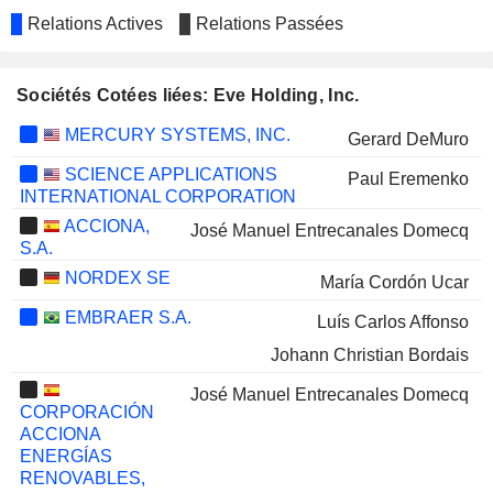
Relations Actives
Relations Passées
Sociétés Cotées liées: Eve Holding, Inc.
MERCURY SYSTEMS, INC.
Gerard DeMuro
SCIENCE APPLICATIONS
Paul Eremenko
INTERNATIONAL CORPORATION
ACCIONA,
José Manuel Entrecanales Domecq
S.A.
NORDEX SE
María Cordón Ucar
EMBRAER S.A.
Luís Carlos Affonso
Johann Christian Bordais
José Manuel Entrecanales Domecq
CORPORACIÓN
ACCIONA
ENERGÍAS
RENOVABLES,