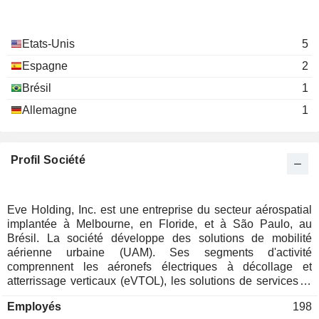
Etats-Unis
5
Espagne
2
Brésil
1
Allemagne
1
Profil Société
Eve Holding, Inc. est une entreprise du secteur aérospatial
implantée à Melbourne, en Floride, et à São Paulo, au
Brésil. La société développe des solutions de mobilité
aérienne urbaine (UAM). Ses segments d'activité
comprennent les aéronefs électriques à décollage et
atterrissage verticaux (eVTOL), les solutions de services et
d'exploitation, ainsi que la gestion du trafic aérien urbain
Employés
198
(UATM). Son segment eVTOL conçoit et certifie des eVTOL