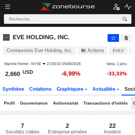
EVE HOLDING, INC.
2,660
$
-6,99%
EVE HOLDING, INC.
Connexions Eve Holding, Inc.
Actions
EVEX
Marché Fermé -
NYSE
22:00:02 05/08/2026
Varia. 1 janv.
USD
-6,99%
2,660
-33,33%
Synthèse
Cotations
Graphiques
Actualités
Soci
Profil
Gouvernance
Actionnariat
Transactions d'initiés
7
2
22
Sociétés cotées
Entreprise privées
Insiders