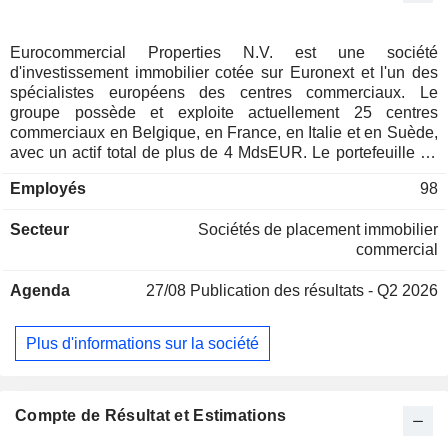
Eurocommercial Properties N.V. est une société
d'investissement immobilier cotée sur Euronext et l'un des
spécialistes européens des centres commerciaux. Le
groupe possède et exploite actuellement 25 centres
commerciaux en Belgique, en France, en Italie et en Suède,
avec un actif total de plus de 4 MdsEUR. Le portefeuille en
valeur se répartit géographiquement comme suit : Italie
Employés
98
(44,9%), Suède (20,9%), France (20,6%) et Belgique
(13,6%).
Secteur
Sociétés de placement immobilier
commercial
Agenda
27/08
Publication des résultats - Q2 2026
Plus d'informations sur la société
Compte de Résultat et Estimations