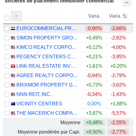
Sociétés de placement immobilier commercial
Varia.
Varia. 5j.
EUROCOMMERCIAL PROPERTIES N.V.
-0,90%
-2,66%
SIMON PROPERTY GROUP, INC.
+0,49%
-2,82%
+
KIMCO REALTY CORPORATION
+0,12%
-4,00%
+
REGENCY CENTERS CORPORATION
+0,21%
-3,95%
LINK REAL ESTATE INVESTMENT TRUST
+1,61%
+0,20%
AGREE REALTY CORPORATION
-0,94%
-2,79%
BRIXMOR PROPERTY GROUP INC.
+0,73%
-3,62%
+
NNN REIT, INC.
-0,34%
-1,43%
+
VICINITY CENTRES
0,00%
+1,88%
THE MACERICH COMPANY
+3,87%
-5,57%
+
Moyenne
+0,48%
-2,55%
+
Moyenne pondérée par Capi.
+0,50%
-2,77%
+