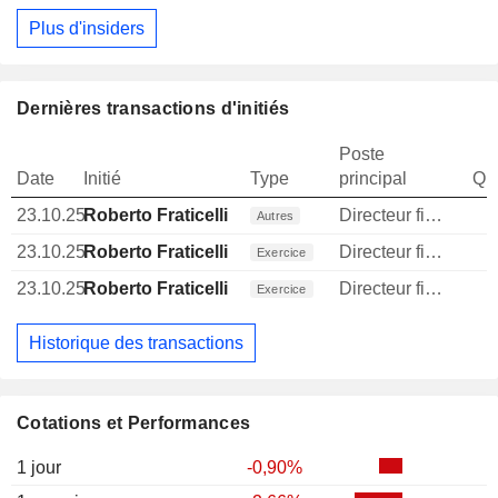
Plus d'insiders
Dernières transactions d'initiés
Poste
Date
Initié
Type
principal
Qua
23.10.25
Roberto Fraticelli
Directeur financier
Autres
23.10.25
Roberto Fraticelli
Directeur financier
Exercice
23.10.25
Roberto Fraticelli
Directeur financier
Exercice
Historique des transactions
Cotations et Performances
1 jour
-0,90%