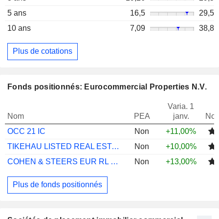
5 ans
16,5
29,5
10 ans
7,09
38,8
Plus de cotations
Fonds positionnés: Eurocommercial Properties N.V.
Varia. 1
Nom
PEA
janv.
Not
OCC 21 IC
Non
+11,00%
TIKEHAU LISTED REAL ESTATE P
Non
+10,00%
COHEN & STEERS EUR RL ESTT SEC I ACC EUR
Non
+13,00%
Plus de fonds positionnés