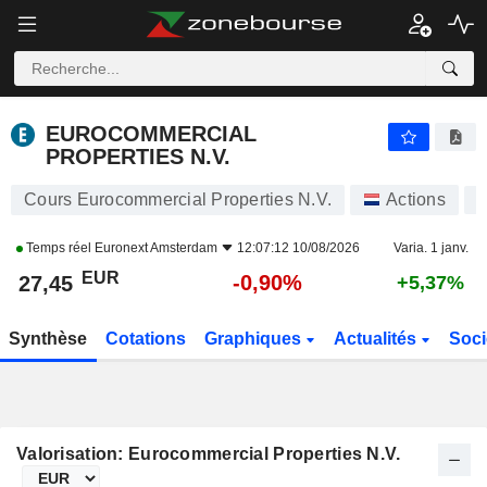
EUROCOMMERCIAL PROPERTIES N.V.
27,45
€
-0,90%
EUROCOMMERCIAL
PROPERTIES N.V.
Cours Eurocommercial Properties N.V.
Actions
Temps réel
Euronext Amsterdam
12:07:12 10/08/2026
Varia. 1 janv.
EUR
-0,90%
27,45
+5,37%
Synthèse
Cotations
Graphiques
Actualités
Soci
Valorisation: Eurocommercial Properties N.V.