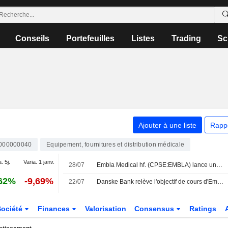
Conseils
Portefeuilles
Listes
Trading
Sc
Ajouter à une liste
Rapp
000000040
Equipement, fournitures et distribution médicale
. 5j.
Varia. 1 janv.
28/07
Embla Medical hf. (CPSE:EMBLA) lance un plan de rachat d'actions portant sur 8 000 000 de titres, soit 1,9 % du capital, pour 40 millions de dollars, selon l'autorisation approuvée le 10 mars 2026.
62%
-9,69%
22/07
Danske Bank relève l'objectif de cours d'Embla à 30 couronnes danoises (contre 29) et réitère sa recommandation à " conserver » - BN
Société
Finances
Valorisation
Consensus
Ratings