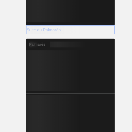
Suite du Palmarès
Palmarès