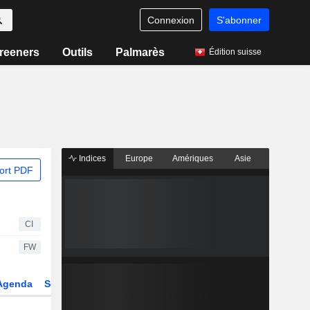
Connexion
S'abonner
reeners
Outils
Palmarès
Édition suisse
Indices
Europe
Amériques
Asie
ort PDF
CI
FW
Agenda
Secteur
Dérivés