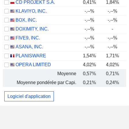
CD PROJEKT S.A.
0,41%
1,84%
KLAVIYO, INC.
-.--%
-.--%
BOX, INC.
-.--%
-.--%
DOXIMITY, INC.
-.--%
-
FIVE9, INC.
-.--%
-.--%
ASANA, INC.
-.--%
-.--%
PLANISWARE
1,54%
1,71%
OPERA LIMITED
4,02%
4,02%
Moyenne
0,57%
0,71%
Moyenne pondérée par Capi.
0,21%
0,24%
Logiciel d'application