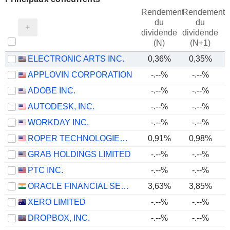
Rendement
Rendement
du
du
dividende
dividende
(N)
(N+1)
ELECTRONIC ARTS INC.
0,36%
0,35%
APPLOVIN CORPORATION
-.--%
-.--%
ADOBE INC.
-.--%
-.--%
AUTODESK, INC.
-.--%
-.--%
WORKDAY INC.
-.--%
-.--%
ROPER TECHNOLOGIES, INC.
0,91%
0,98%
GRAB HOLDINGS LIMITED
-.--%
-.--%
PTC INC.
-.--%
-.--%
ORACLE FINANCIAL SERVICES SOFTWARE LIMITED
3,63%
3,85%
XERO LIMITED
-.--%
-.--%
DROPBOX, INC.
-.--%
-.--%