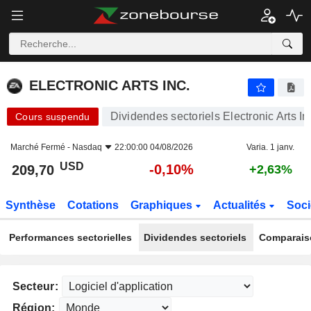
ELECTRONIC ARTS INC.
209,70
$
-0,10%
ELECTRONIC ARTS INC.
Dividendes sectoriels Electronic Arts In
Cours suspendu
Marché Fermé -
Nasdaq
22:00:00 04/08/2026
Varia. 1 janv.
USD
-0,10%
209,70
+2,63%
Synthèse
Cotations
Graphiques
Actualités
Soci
Performances sectorielles
Dividendes sectoriels
Comparais
Secteur:
Région: