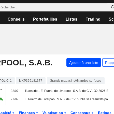
Conseils
Portefeuilles
Listes
Trading
Sc
POOL, S.A.B.
Ajouter à une liste
Rapp
POL C-1
MXP369181377
Grands magasins/Grandes surfaces
nv.
28/07
Transcript : El Puerto de Liverpool, S.A.B. de C.V., Q2 2026 Earnings Call, Jul 28, 2026
5%
27/07
El Puerto de Liverpool, S.A.B. de C.V. publie ses résultats pour le deuxième trimestre et le premier semestre clos le 30 juin 2026
Société
Finances
Valorisation
Consensus
Ratings