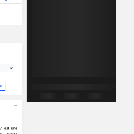
ue
V est une