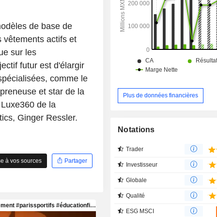
 modèles de base de
s vêtements actifs et
ue sur les
if futur est d'élargir
s spécialisées, comme le
epreneuse et star de la
Plus de données financières
e Luxe360 de la
ics, Ginger Ressler.
Notations
Trader
e à vos sources
Partager
Investisseur
Globale
Qualité
ESG MSCI