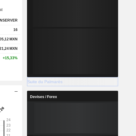
at
NSERVER
16
05,12
MXN
21,24
MXN
+15,33%
Suite du Palmarès
Devises / Forex