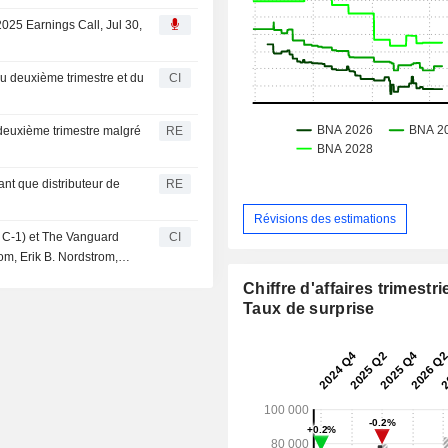
2025 Earnings Call, Jul 30,
du deuxième trimestre et du
CI
 deuxième trimestre malgré
RE
nt que distributeur de
RE
Révisions des estimations
L C-1) et The Vanguard
CI
rom, Erik B. Nordstrom,
mbres de la famille
Chiffre d'affaires trimestrie
s de Nordstrom, Inc.
Taux de surprise