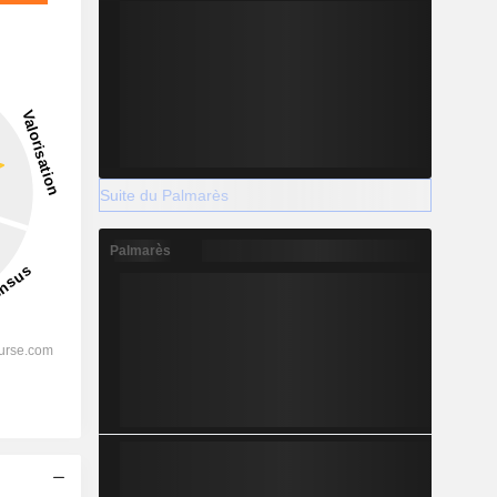
Suite du Palmarès
Palmarès
s