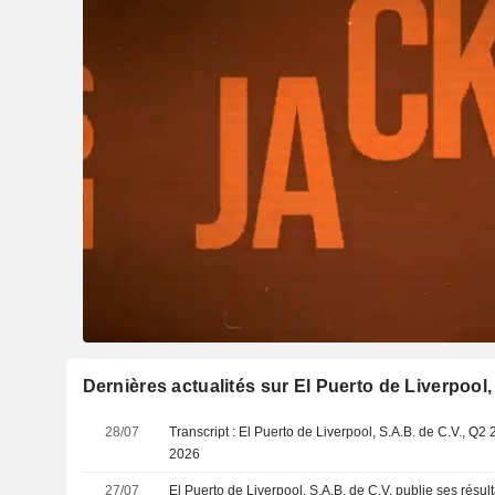
Dernières actualités sur El Puerto de Liverpool,
28/07
Transcript : El Puerto de Liverpool, S.A.B. de C.V., Q2 
2026
27/07
El Puerto de Liverpool, S.A.B. de C.V. publie ses résu