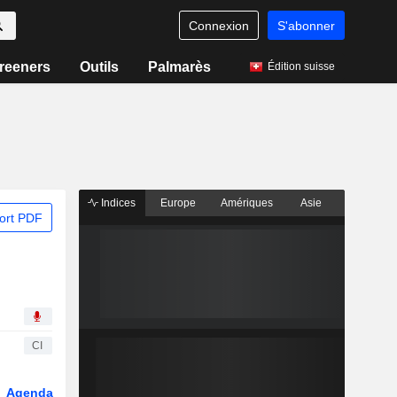
Connexion
S'abonner
reeners
Outils
Palmarès
Édition suisse
Indices
Europe
Amériques
Asie
ort PDF
CI
Agenda
Secteur
Fonds et ETFs