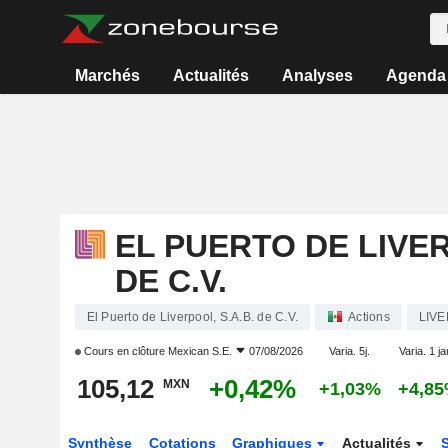
Marchés
Actualités
Analyses
Agenda
EL PUERTO DE LIVER
DE C.V.
El Puerto de Liverpool, S.A.B. de C.V.
Actions
LIVE
Cours en clôture
Mexican S.E.
07/08/2026
Varia. 5j.
Varia. 1 ja
105,12
+0,42%
MXN
+1,03%
+4,8
Synthèse
Cotations
Graphiques
Actualités