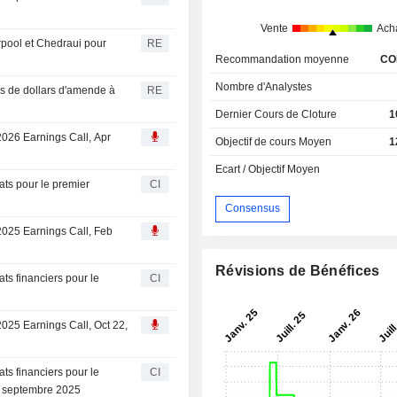
Vente
Ach
rpool et Chedraui pour
RE
Recommandation moyenne
CO
Nombre d'Analystes
ons de dollars d'amende à
RE
Dernier Cours de Cloture
1
 2026 Earnings Call, Apr
Objectif de cours Moyen
1
Ecart / Objectif Moyen
tats pour le premier
CI
Consensus
 2025 Earnings Call, Feb
Révisions de Bénéfices
ats financiers pour le
CI
 2025 Earnings Call, Oct 22,
ats financiers pour le
CI
30 septembre 2025