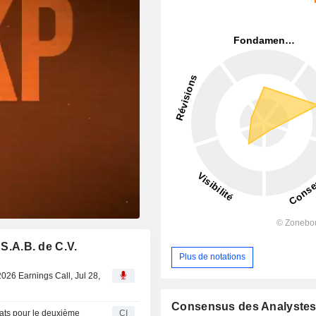
 S.A.B. de C.V.
Plus de notations
2026 Earnings Call, Jul 28,
Consensus des Analyste
ltats pour le deuxième
CI