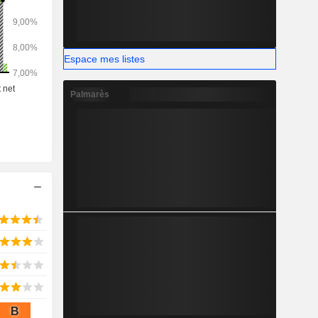
Espace mes listes
Palmarès
B