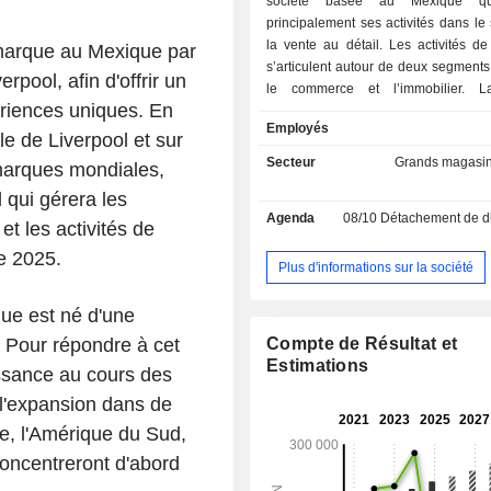
société basée au Mexique qu
principalement ses activités dans le
la vente au détail. Les activités de
 marque au Mexique par
s’articulent autour de deux segments d
rpool, afin d'offrir un
le commerce et l’immobilier. La
riences uniques. En
Commerciale se concentre sur la vent
Employés
de marchandises dans des grands m
le de Liverpool et sur
des boutiques hors taxes. Ses 
Secteur
Grands magasi
 marques mondiales,
comprennent notamment Liverpool e
 qui gérera les
de Francia. La division Immobilier 
Agenda
08/10
Détachement de dividende
de la gestion, de l'exploitation et de
et les activités de
d'espaces commerciaux dans de
e 2025.
commerciaux. Par le biais d'une cart
Plus d'informations sur la société
non bancaire, la société propose ég
prêts à la consommation et des s
que est né d'une
financement des ventes. La so
 Pour répondre à cet
Compte de Résultat et
implantée dans plusieurs États mexi
Estimations
oissance au cours des
filiales comprennent notamment 
Liverpool SA de CV, Servicios Liver
 l'expansion dans de
CV et Bodegas Liverpool SA de CV.
e, l'Amérique du Sud,
concentreront d'abord