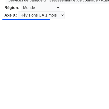
Région:
Axe X: