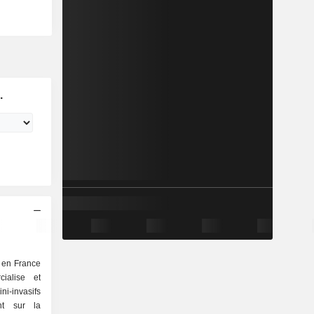
.
 en France
cialise et
ni-invasifs
nt sur la