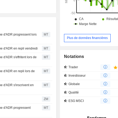
me d'ADR progressent lors
MT
Plus de données financières
me d'ADR en repli vendredi
MT
Notations
 d'ADR s'effritent lors de
MT
Trader
e d'ADR en repli lors de
MT
Investisseur
Globale
e d'ADR s'inscrivent en
MT
Qualité
ZM
ESG MSCI
rme d'ADR progressent
MT