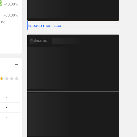
Espace mes listes
Palmarès
-
-
-
-