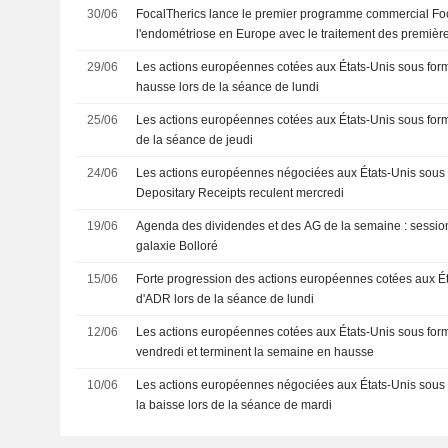
30/06
FocalTherics lance le premier programme commercial Fo
l'endométriose en Europe avec le traitement des première
29/06
Les actions européennes cotées aux États-Unis sous form
hausse lors de la séance de lundi
25/06
Les actions européennes cotées aux États-Unis sous for
de la séance de jeudi
24/06
Les actions européennes négociées aux États-Unis sous
Depositary Receipts reculent mercredi
19/06
Agenda des dividendes et des AG de la semaine : sessio
galaxie Bolloré
15/06
Forte progression des actions européennes cotées aux É
d'ADR lors de la séance de lundi
12/06
Les actions européennes cotées aux États-Unis sous fo
vendredi et terminent la semaine en hausse
10/06
Les actions européennes négociées aux États-Unis sous 
la baisse lors de la séance de mardi