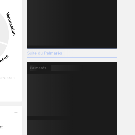
Suite du Palmarès
Palmarès
s
at