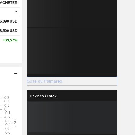
ACHETER
5
6,090
USD
8,500
USD
+39,57%
Suite du Palmarès
Devises / Forex