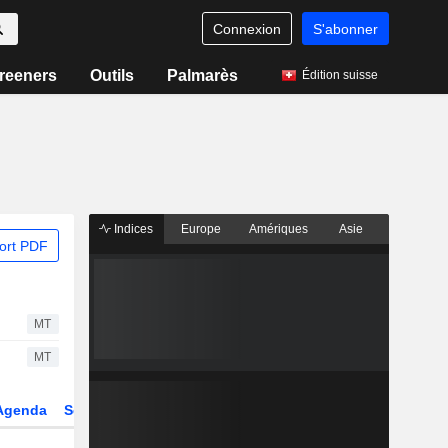
Connexion
S'abonner
reeners
Outils
Palmarès
Édition suisse
Indices
Europe
Amériques
Asie
ort PDF
MT
MT
Agenda
Secteur
Dérivés