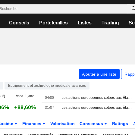
Conseils
Portefeuilles
Listes
Trading
Sc
Ajouter à une liste
Rapp
Equipement et technologie médicale avancés
. 5j.
Varia. 1 janv.
04/08
Les actions européennes cotées aux États-Unis sous forme d'ADR progressent lors de la séance de mardi
06%
+88,60%
31/07
Les actions européennes cotées aux États-Unis sous forme d'ADR en repli vendredi
Société
Finances
Valorisation
Consensus
Ratings