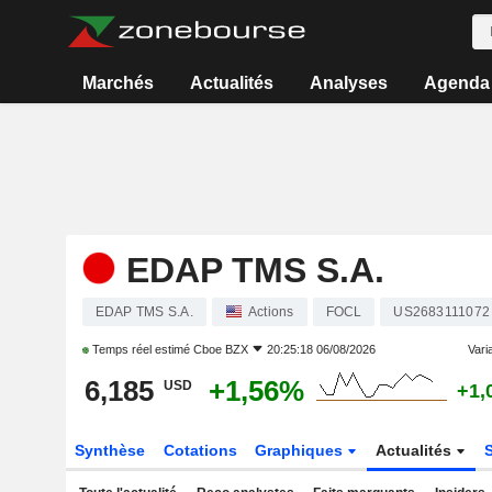
Marchés
Actualités
Analyses
Agenda
EDAP TMS S.A.
EDAP TMS S.A.
Actions
FOCL
US2683111072
Temps réel estimé
Cboe BZX
20:25:18 06/08/2026
Varia
6,185
+1,56%
USD
+1,
Synthèse
Cotations
Graphiques
Actualités