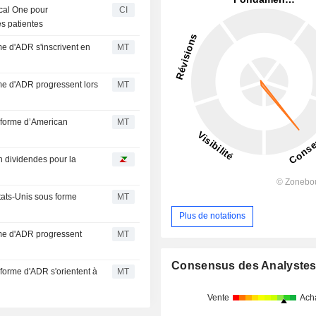
cal One pour
CI
s patientes
e d'ADR s'inscrivent en
MT
me d'ADR progressent lors
MT
 forme d’American
MT
n dividendes pour la
tats-Unis sous forme
MT
Plus de notations
rme d'ADR progressent
MT
Consensus des Analyste
forme d'ADR s'orientent à
MT
Vente
Ach