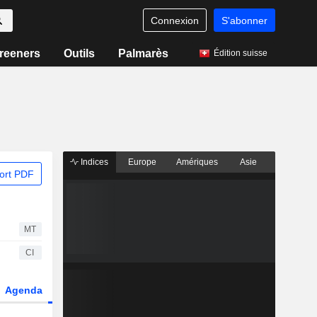
Connexion
S'abonner
reeners
Outils
Palmarès
Édition suisse
Indices
Europe
Amériques
Asie
ort PDF
MT
CI
Agenda
Secteur
Fonds et ETFs