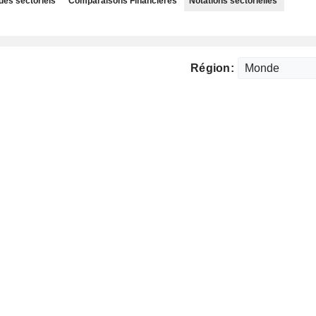
des sectoriels
Comparaisons Financières
Notations sectorielles
Région: