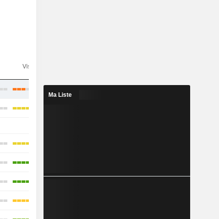
n
Visibilité
Consensus
Ma Liste
-
-