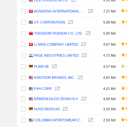
LEVI STRAUSS & CO.
9,53 Md
BOSIDENG INTERNATIONAL HOLDINGS LIMITED
7,27 Md
V.F. CORPORATION
5,98 Md
YOUNGOR FASHION CO., LTD.
5,05 Md
LI NING COMPANY LIMITED
4,87 Md
PAGE INDUSTRIES LIMITED
4,73 Md
PUMA SE
4,57 Md
KONTOOR BRANDS, INC.
4,62 Md
PVH CORP.
4,01 Md
ERMENEGILDO ZEGNA N.V.
4,08 Md
HUGO BOSS AG
3,03 Md
COLUMBIA SPORTSWEAR COMPANY
2,93 Md