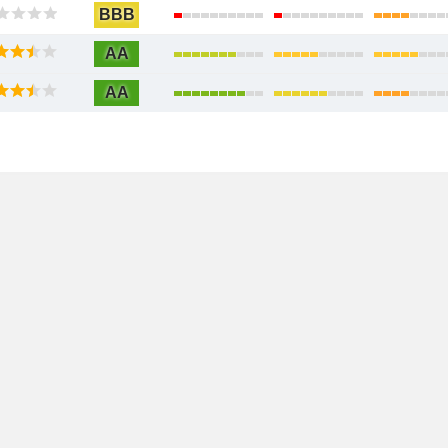
BBB
AA
AA