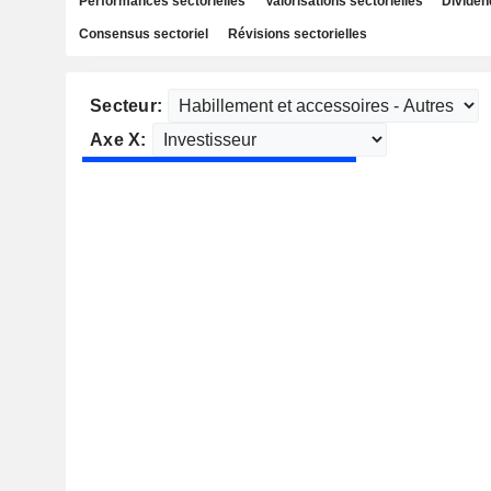
Performances sectorielles
Valorisations sectorielles
Dividen
Consensus sectoriel
Révisions sectorielles
Secteur:
Axe X: