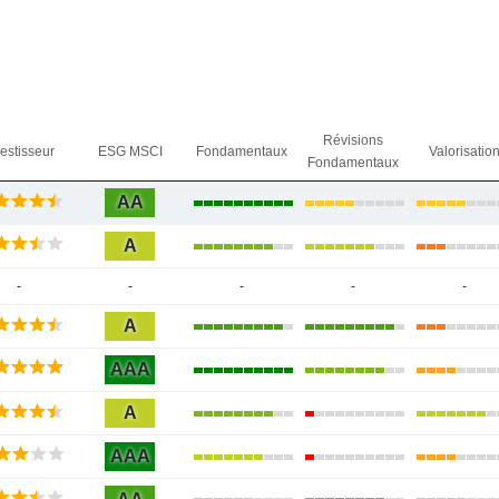
Révisions
vestisseur
ESG MSCI
Fondamentaux
Valorisatio
Fondamentaux
AA
A
-
-
-
-
-
A
AAA
A
AAA