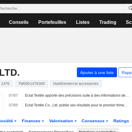
Conseils
Portefeuilles
Listes
Trading
Sc
LTD.
Ajouter à une liste
Rapp
1476
TW0001476000
Habillement et accessoires
.
07/07
Eclat Textile apporte des précisions suite à des informations de presse sur ses perspectives annuelles
%
07/05
Eclat Textile Co., Ltd. publie ses résultats pour le premier trimestre clos le 31 mars 2026
Société
Finances
Valorisation
Consensus
Ratings