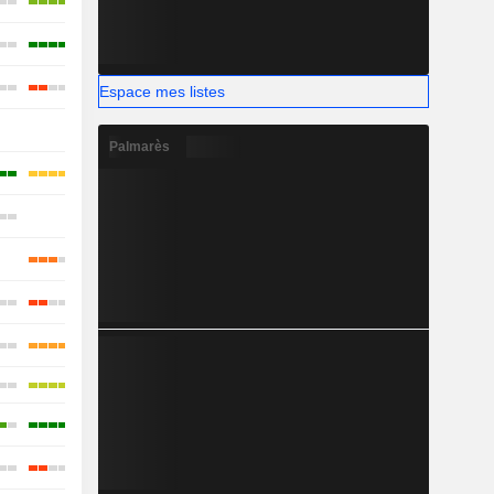
Espace mes listes
-
Palmarès
-
-