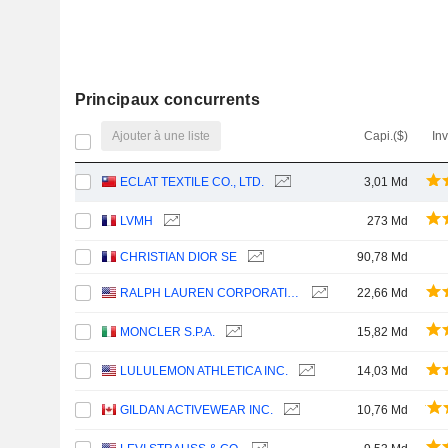
Principaux concurrents
Ajouter à une liste
Capi.($)
In
ECLAT TEXTILE CO., LTD.
3,01 Md
LVMH
273 Md
CHRISTIAN DIOR SE
90,78 Md
RALPH LAUREN CORPORATION
22,66 Md
MONCLER S.P.A.
15,82 Md
LULULEMON ATHLETICA INC.
14,03 Md
GILDAN ACTIVEWEAR INC.
10,76 Md