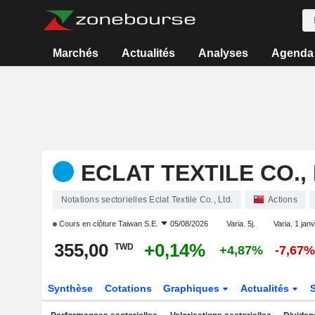
Marchés
Actualités
Analyses
Agenda
ECLAT TEXTILE CO., 
Notations sectorielles Eclat Textile Co., Ltd.
Actions
Cours en clôture
Taiwan S.E.
05/08/2026
Varia. 5j.
Varia. 1 janv
355,00
+0,14%
TWD
+4,87%
-7,67
Synthèse
Cotations
Graphiques
Actualités