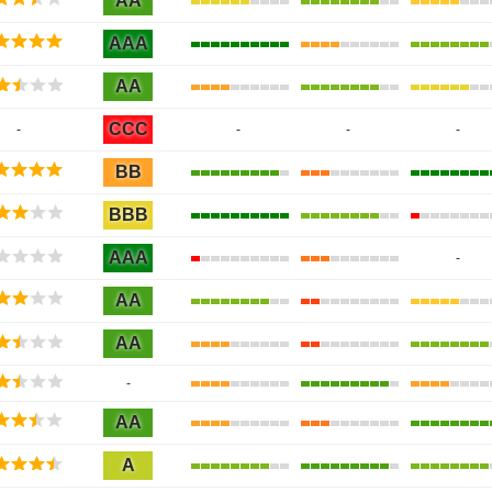
AA
AAA
AA
CCC
-
-
-
-
BB
BBB
AAA
-
AA
AA
-
AA
A