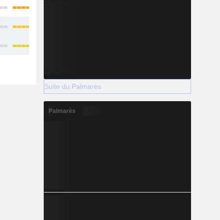
Suite du Palmarès
Palmarès