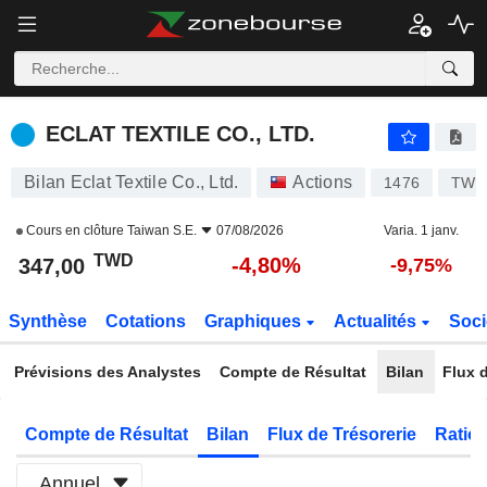
ECLAT TEXTILE CO., LTD.
347,00
NT$
-4,80%
ECLAT TEXTILE CO., LTD.
Bilan Eclat Textile Co., Ltd.
Actions
1476
TW0
Cours en clôture
Taiwan S.E.
07/08/2026
Varia. 1 janv.
TWD
-4,80%
347,00
-9,75%
Synthèse
Cotations
Graphiques
Actualités
Soci
Prévisions des Analystes
Compte de Résultat
Bilan
Flux d
Compte de Résultat
Bilan
Flux de Trésorerie
Ratios
Annuel