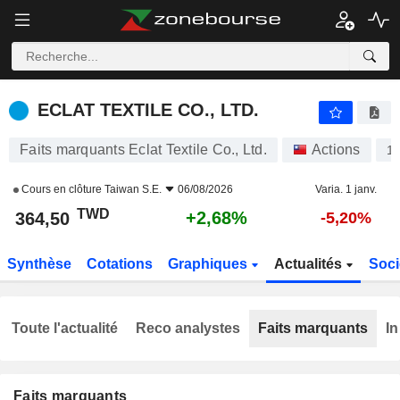
ECLAT TEXTILE CO., LTD.
364,50
NT$
+2,68%
ECLAT TEXTILE CO., LTD.
Faits marquants Eclat Textile Co., Ltd.
Actions
1
Cours en clôture
Taiwan S.E.
06/08/2026
Varia. 1 janv.
TWD
+2,68%
364,50
-5,20%
Synthèse
Cotations
Graphiques
Actualités
Soci
Toute l'actualité
Reco analystes
Faits marquants
In
Faits marquants