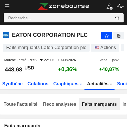
EATON CORPORATION PLC
448,68
$
+0,36%
EATON CORPORATION PLC
Faits marquants Eaton Corporation plc
Actions
E
Marché Fermé -
NYSE
22:00:03 07/08/2026
Varia. 1 janv.
USD
+0,36%
448,68
+40,87%
Synthèse
Cotations
Graphiques
Actualités
Soci
Toute l'actualité
Reco analystes
Faits marquants
In
Faits marquants