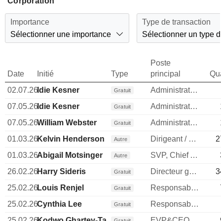
Corporation
Importance
Type de transaction
Sélectionner une importance
Sélectionner un type d
Poste
Date
Initié
Type
principal
Qua
02.07.26
Idie Kesner
Administrateur
Gratuit
07.05.26
Idie Kesner
Administrateur
Gratuit
07.05.26
William Webster
Administrateur
Gratuit
01.03.26
Kelvin Henderson
Dirigeant / cadre principal
2
Autre
01.03.26
Abigail Motsinger
SVP, Chief Acct Off&Controller
Autre
26.02.26
Harry Sideris
Directeur general
3
Gratuit
25.02.26
Louis Renjel
Responsable communication publique
Gratuit
25.02.26
Cynthia Lee
Responsable relations investisseurs
Gratuit
25.02.26
Kodwo Ghartey-Tagoe
EVP&CEO DECarolinas&NatGasBus
Gratuit