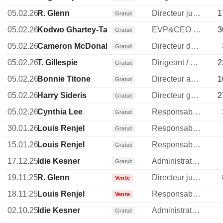
05.02.26
R. Glenn
Directeur juridique
1
Gratuit
05.02.26
Kodwo Ghartey-Tagoe
EVP&CEO DECarolinas&NatGasBus
3
Gratuit
05.02.26
Cameron McDonald
Directeur des ressources humaines
Gratuit
05.02.26
T. Gillespie
Dirigeant / cadre principal
2
Gratuit
05.02.26
Bonnie Titone
Directeur administratif
1
Gratuit
05.02.26
Harry Sideris
Directeur general
2
Gratuit
05.02.26
Cynthia Lee
Responsable relations investisseurs
Gratuit
30.01.26
Louis Renjel
Responsable communication publique
Gratuit
15.01.26
Louis Renjel
Responsable communication publique
Gratuit
17.12.25
Idie Kesner
Administrateur
Gratuit
19.11.25
R. Glenn
Directeur juridique
Vente
18.11.25
Louis Renjel
Responsable communication publique
Vente
02.10.25
Idie Kesner
Administrateur
Gratuit