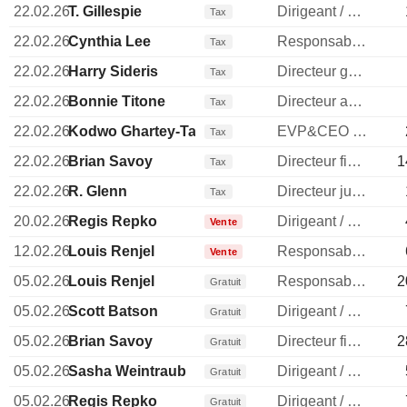
22.02.26
T. Gillespie
Dirigeant / cadre principal
Tax
22.02.26
Cynthia Lee
Responsable relations investisseurs
Tax
22.02.26
Harry Sideris
Directeur general
Tax
22.02.26
Bonnie Titone
Directeur administratif
Tax
22.02.26
Kodwo Ghartey-Tagoe
EVP&CEO DECarolinas&NatGasBus
Tax
22.02.26
Brian Savoy
Directeur financier
1
Tax
22.02.26
R. Glenn
Directeur juridique
Tax
20.02.26
Regis Repko
Dirigeant / cadre principal
Vente
12.02.26
Louis Renjel
Responsable communication publique
Vente
05.02.26
Louis Renjel
Responsable communication publique
2
Gratuit
05.02.26
Scott Batson
Dirigeant / cadre principal
Gratuit
05.02.26
Brian Savoy
Directeur financier
2
Gratuit
05.02.26
Sasha Weintraub
Dirigeant / cadre principal
Gratuit
05.02.26
Regis Repko
Dirigeant / cadre principal
Gratuit