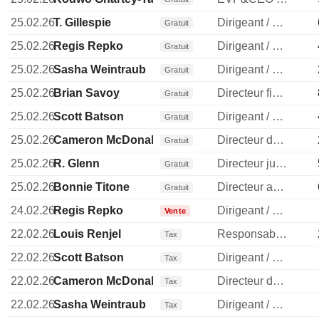
25.02.26
T. Gillespie
Dirigeant / cadre principal
Gratuit
25.02.26
Regis Repko
Dirigeant / cadre principal
Gratuit
25.02.26
Sasha Weintraub
Dirigeant / cadre principal
Gratuit
25.02.26
Brian Savoy
Directeur financier
Gratuit
25.02.26
Scott Batson
Dirigeant / cadre principal
Gratuit
25.02.26
Cameron McDonald
Directeur des ressources humaines
Gratuit
25.02.26
R. Glenn
Directeur juridique
Gratuit
25.02.26
Bonnie Titone
Directeur administratif
Gratuit
24.02.26
Regis Repko
Dirigeant / cadre principal
Vente
22.02.26
Louis Renjel
Responsable communication publique
Tax
22.02.26
Scott Batson
Dirigeant / cadre principal
Tax
22.02.26
Cameron McDonald
Directeur des ressources humaines
Tax
22.02.26
Sasha Weintraub
Dirigeant / cadre principal
Tax