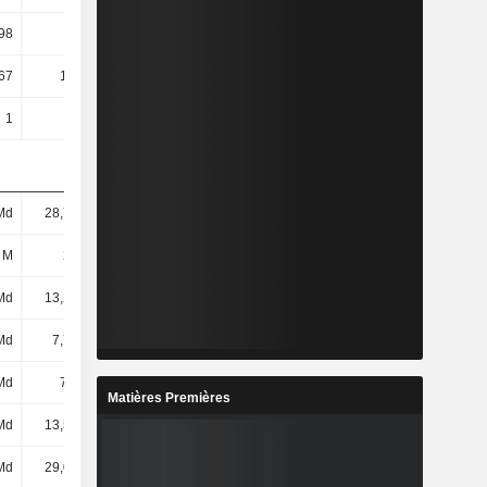
98
4,06
4,14
4,22
67
114,19
71,02
66,43
1
1
1
1
Md
28,77 Md
30,04 Md
31,93 Md
 M
291 M
318 M
307 M
Md
13,29 Md
14,36 Md
16,28 Md
Md
7,73 Md
8,37 Md
9,05 Md
Md
7,2 Md
7,94 Md
8,58 Md
Matières Premières
Md
13,56 Md
14,67 Md
16,61 Md
Md
29,06 Md
30,36 Md
32,24 Md