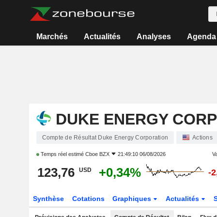
Marchés
Actualités
Analyses
Agenda
DUKE ENERGY CORP
Compte de Résultat Duke Energy Corporation
Actions
Temps réel estimé
Cboe BZX
21:49:10 06/08/2026
Va
123,76
+0,34%
USD
-
Synthèse
Cotations
Graphiques
Actualités