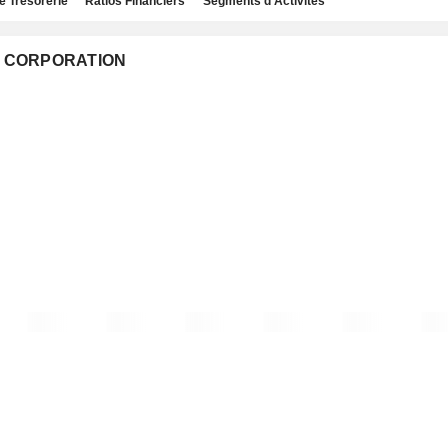
e Trésorerie
Ratios Financiers
Segments d'Activités
GY CORPORATION