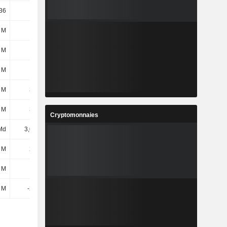
36
9,19
11,36
11,24
 M
72 M
-334 M
-571 M
 M
3 M
2 M
2 M
 M
75 M
-332 M
-569 M
 M
363 M
922 M
1,21 Md
 M
363 M
922 M
1,21 Md
Cryptomonnaies
Md
3,03 Md
3,16 Md
3,44 Md
 M
201 M
201 M
182 M
 M
46 M
41 M
40 M
 M
-229 M
-233 M
-195 M