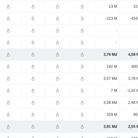
13 M
22
-223 M
-434
-
-
3,76 Md
4,08 
192 M
300
3,57 Md
3,78 
7 M
-1,32 
3,58 Md
2,46 
329 M
95
3,91 Md
2,55 