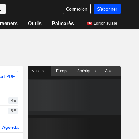
Connexion
S'abonner
reeners
Outils
Palmarès
Édition suisse
Indices
Europe
Amériques
Asie
ort PDF
RE
RE
Agenda
Secteur
Dérivés
Fonds et ETFs