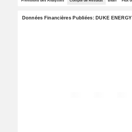
Prévisions des Analystes
Compte de Résultat
Bilan
Flux d
Données Financières Publiées: DUKE ENER