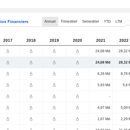
ios Financiers
Annuel
Trimestriel
Semestriel
YTD
LTM
2017
2018
2019
2020
2021
2022
24,68 Md
28,32 
24,68 Md
28,32 
6,26 Md
8,78 
5,93 Md
5,6 
-
4,97 Md
5,09 
1,67 Md
2,29 