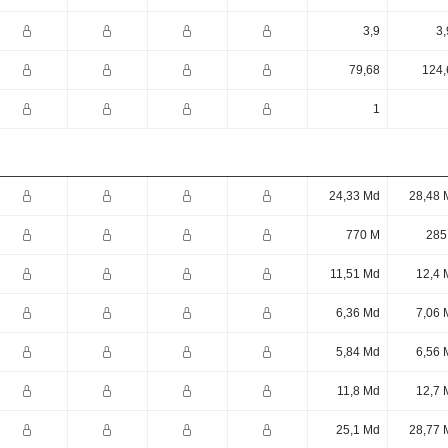
3,9
3,
79,68
124,
1
24,33 Md
28,48 
770 M
285
11,51 Md
12,4 
6,36 Md
7,06 
5,84 Md
6,56 
11,8 Md
12,7 
25,1 Md
28,77 