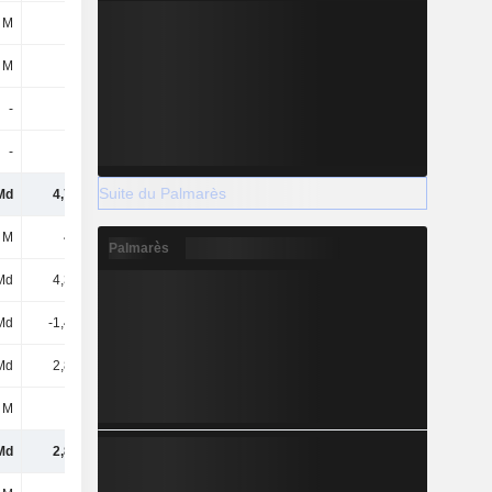
 M
52 M
26 M
45 M
 M
-85 M
4 M
19 M
-
-
-
-
-
-
-27 M
-
Suite du Palmarès
Md
4,77 Md
5,19 Md
5,71 Md
 M
438 M
590 M
642 M
Palmarès
Md
4,33 Md
4,6 Md
5,07 Md
Md
-1,46 Md
10 M
1 M
Md
2,87 Md
4,61 Md
5,07 Md
 M
-33 M
-90 M
-103 M
Md
2,84 Md
4,52 Md
4,97 Md