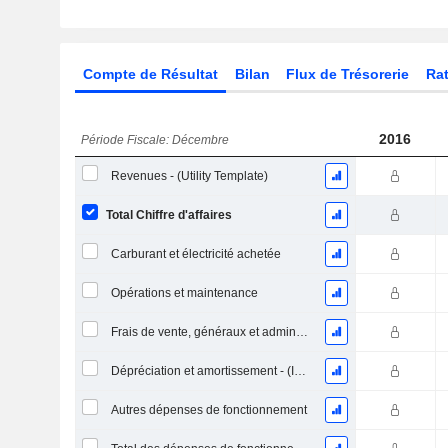
Compte de Résultat
Bilan
Flux de Trésorerie
Rat
2016
Période Fiscale: Décembre
Revenues - (Utility Template)
Total Chiffre d'affaires
Carburant et électricité achetée
Opérations et maintenance
Frais de vente, généraux et administratifs, total
Dépréciation et amortissement - (IS) - (encaissé)
Autres dépenses de fonctionnement