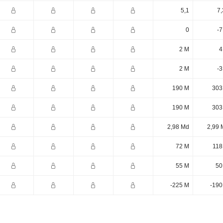
5,1
7,
0
-7
2 M
4
2 M
-3
190 M
303
190 M
303
2,98 Md
2,99 
72 M
118
55 M
50
-225 M
-190