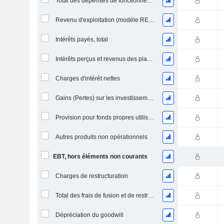
Total des dépenses de fonctionnement
Revenu d'exploitation (modèle REIT / Utility)
Intérêts payés, total
Intérêts perçus et revenus des placements
Charges d'intérêt nettes
Gains (Pertes) sur les investissements en actions
Provision pour fonds propres utilisés pendant la construction
Autres produits non opérationnels
EBT, hors éléments non courants
Charges de restructuration
Total des frais de fusion et de restructuration connexes
Dépréciation du goodwill