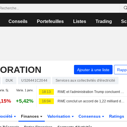
Conseils
Portefeuilles
Listes
Trading
Sc
ORATION
Ajouter à une liste
Rapp
DUK
US26441C2044
Services aux collectivités d'électricité
ria. 5j.
Varia. 1 janv.
18:13
RWE et l'administration Trump concluent un accord de 1,22 milliard de dollars pour annuler des concessions éoliennes offshore
2,15%
+5,42%
16:04
RWE conclut un accord de 1,22 milliard de dollars pour annuler ses baux éoliens offshore aux États-Unis et investir dans le gaz
Société
Finances
Valorisation
Consensus
Ratings