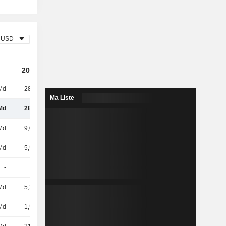
USD
2023
2024
2025
Md
28,6 Md
29,93 Md
31,79 Md
Ma Liste
Md
28,6 Md
29,93 Md
31,79 Md
Md
9,09 Md
9,21 Md
8,06 Md
Md
5,52 Md
5,39 Md
6,7 Md
-
-
-
-
Md
5,25 Md
5,79 Md
6,32 Md
Md
1,54 Md
1,61 Md
2,13 Md