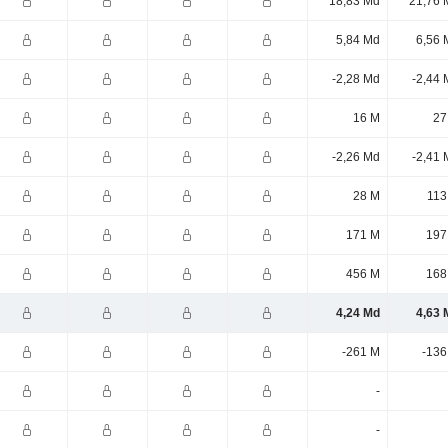
18,83 Md
21,76 
5,84 Md
6,56 
-2,28 Md
-2,44 
16 M
27
-2,26 Md
-2,41 
28 M
113
171 M
197
456 M
168
4,24 Md
4,63 
-261 M
-136
-
-