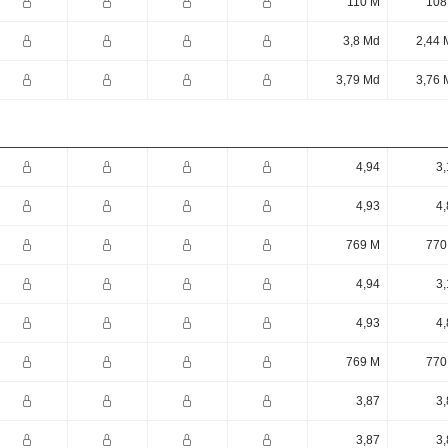
110 M
108
3,8 Md
2,44 
3,79 Md
3,76 
4,94
3,
4,93
4,
769 M
770
4,94
3,
4,93
4,
769 M
770
3,87
3,
3,87
3,