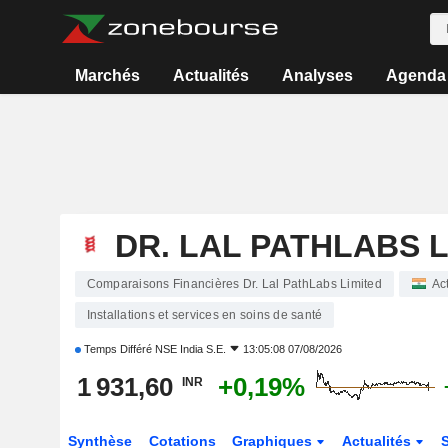
Marchés
Actualités
Analyses
Agenda
DR. LAL PATHLABS L
Comparaisons Financières Dr. Lal PathLabs Limited
Ac
Installations et services en soins de santé
Temps Différé
NSE India S.E.
13:05:08 07/08/2026
1 931,60
+0,19%
INR
Synthèse
Cotations
Graphiques
Actualités