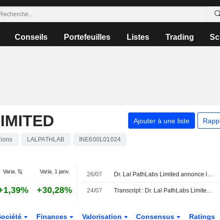
Conseils
Portefeuilles
Listes
Trading
Sc
IMITED
Ajouter à une liste
Rapp
tions
LALPATHLAB
INE600L01024
Varia. 5j.
Varia. 1 janv.
26/07
Dr. Lal PathLabs Limited annonce le départ de Gurinder Singh Kalra de son poste de administrateur indépendant, effectif au 26 juillet 2026
+1,39%
+30,28%
24/07
Transcript : Dr. Lal PathLabs Limited, Q1 2027 Earnings Call, Jul 24, 2026
Société
Finances
Valorisation
Consensus
Ratings