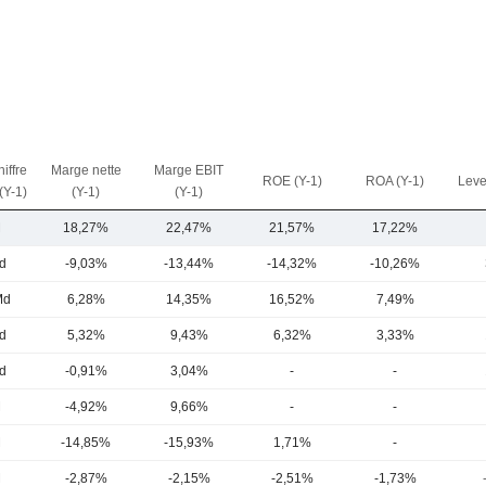
iffre
Marge nette
Marge EBIT
ROE (Y-1)
ROA (Y-1)
Leve
 (Y-1)
(Y-1)
(Y-1)
M
18,27%
22,47%
21,57%
17,22%
d
-9,03%
-13,44%
-14,32%
-10,26%
Md
6,28%
14,35%
16,52%
7,49%
d
5,32%
9,43%
6,32%
3,33%
d
-0,91%
3,04%
-
-
M
-4,92%
9,66%
-
-
M
-14,85%
-15,93%
1,71%
-
M
-2,87%
-2,15%
-2,51%
-1,73%