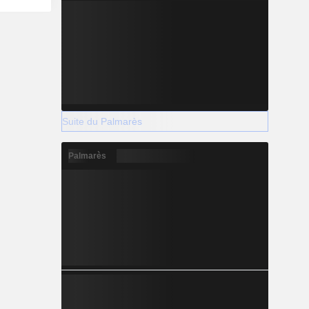
Suite du Palmarès
Palmarès