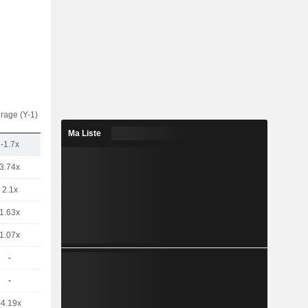
rage (Y-1)
Ma Liste
-1.7x
3.74x
2.1x
1.63x
1.07x
-
-
-4.19x