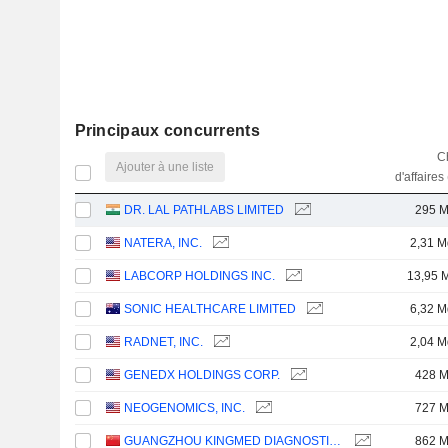
Principaux concurrents
Ch
Ajouter à une liste
d'affaires
DR. LAL PATHLABS LIMITED
295 
NATERA, INC.
2,31 M
LABCORP HOLDINGS INC.
13,95 
SONIC HEALTHCARE LIMITED
6,32 M
RADNET, INC.
2,04 M
GENEDX HOLDINGS CORP.
428 
NEOGENOMICS, INC.
727 
GUANGZHOU KINGMED DIAGNOSTICS GROUP CO., LTD.
862 