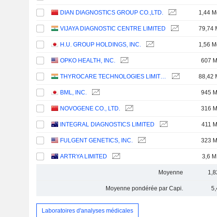
DIAN DIAGNOSTICS GROUP CO.,LTD.
1,44 M
VIJAYA DIAGNOSTIC CENTRE LIMITED
79,74 
H.U. GROUP HOLDINGS, INC.
1,56 M
OPKO HEALTH, INC.
607 
THYROCARE TECHNOLOGIES LIMITED
88,42 
BML, INC.
945 
NOVOGENE CO., LTD.
316 
INTEGRAL DIAGNOSTICS LIMITED
411 
FULGENT GENETICS, INC.
323 
ARTRYA LIMITED
3,6 M
Moyenne
1,8
Moyenne pondérée par Capi.
5
Laboratoires d'analyses médicales