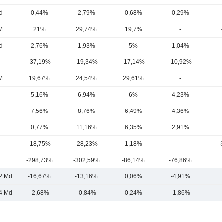
d
0,44%
2,79%
0,68%
0,29%
M
21%
29,74%
19,7%
-
d
2,76%
1,93%
5%
1,04%
M
-37,19%
-19,34%
-17,14%
-10,92%
M
19,67%
24,54%
29,61%
-
M
5,16%
6,94%
6%
4,23%
M
7,56%
8,76%
6,49%
4,36%
M
0,77%
11,16%
6,35%
2,91%
M
-18,75%
-28,23%
1,18%
-
-298,73%
-302,59%
-86,14%
-76,86%
2 Md
-16,67%
-13,16%
0,06%
-4,91%
,4 Md
-2,68%
-0,84%
0,24%
-1,86%