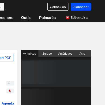
Connexion
S'abonner
reeners
Outils
Palmarès
Édition suisse
Indices
Europe
Amériques
Asie
ort PDF
CI
Agenda
Secteur
Dérivés
Fonds et ETFs