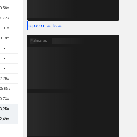
0.58x
-0.85x
Espace mes listes
1.01x
0.19x
Palmarès
-
-
-
2.29x
35.65x
0.73x
3,25x
2,49x