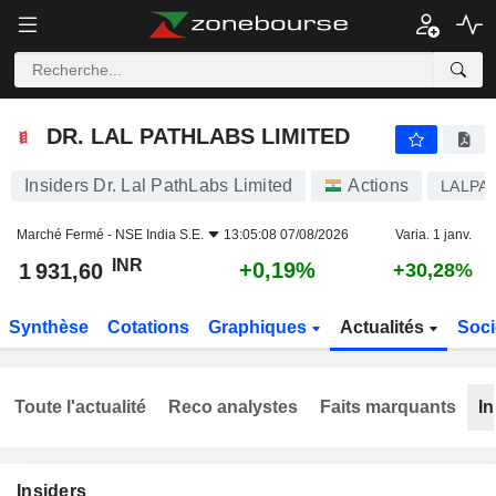
DR. LAL PATHLABS LIMITED
1 931,60
₹
+0,19%
DR. LAL PATHLABS LIMITED
Insiders Dr. Lal PathLabs Limited
Actions
LALPA
Marché Fermé -
NSE India S.E.
13:05:08 07/08/2026
Varia. 1 janv.
INR
+0,19%
1 931,60
+30,28%
Synthèse
Cotations
Graphiques
Actualités
Soci
Toute l'actualité
Reco analystes
Faits marquants
In
Insiders