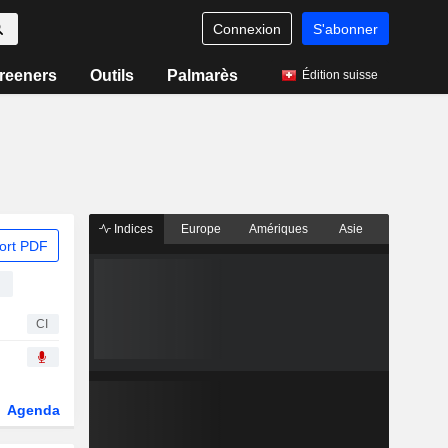
Connexion
S'abonner
reeners
Outils
Palmarès
Édition suisse
Indices
Europe
Amériques
Asie
ort PDF
é
CI
Agenda
Secteur
Dérivés
Fonds et ETFs