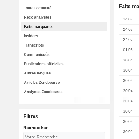
Faits m
Toute l'actualité
Reco analystes
24/07
Faits marquants
24/07
Insiders
24/07
Transcripts
01/05
Communiqués
30/04
Publications officielles
30/04
Autres langues
30/04
Articles Zonebourse
30/04
Analyses Zonebourse
30/04
30/04
Filtres
30/04
Rechercher
30/01