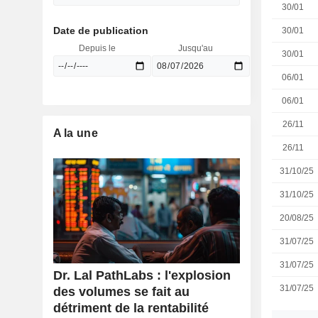
30/01
Date de publication
30/01
Depuis le
Jusqu'au
30/01
06/01
06/01
26/11
A la une
26/11
31/10/25
31/10/25
20/08/25
31/07/25
31/07/25
Dr. Lal PathLabs : l'explosion
31/07/25
des volumes se fait au
détriment de la rentabilité