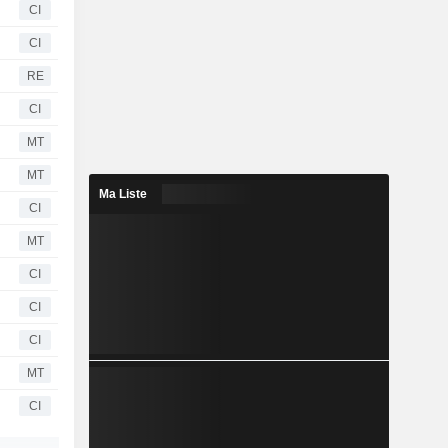
CI
CI
RE
CI
MT
MT
Ma Liste
CI
MT
CI
CI
CI
MT
CI