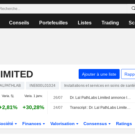
Conseils
Portefeuilles
Listes
Trading
Sc
IMITED
Ajouter à une liste
Rapp
ALPATHLAB
INE600L01024
Installations et services en soins de sant
Varia. 5j.
Varia. 1 janv.
26/07
Dr. Lal PathLabs Limited annonce le départ de Gurinder Singh Kalra de son poste de administrateur indépendant, effectif au 26 juillet 2026
+2,81%
+30,28%
24/07
Transcript : Dr. Lal PathLabs Limited, Q1 2027 Earnings Call, Jul 24, 2026
Société
Finances
Valorisation
Consensus
Ratings