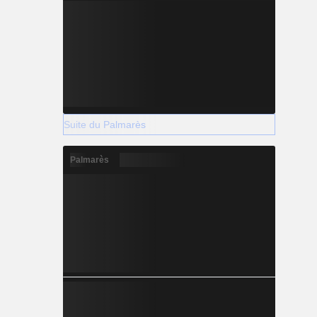
Suite du Palmarès
Palmarès