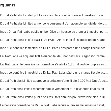
arquants
Dr. Lal PathLabs Limited publie ses résultats pour le premier trimestre clos le 30 juin 2026
Dr. Lal PathLabs Limited annonce le versement d'un acompte sur dividende pour l'exercice 2026-2027
Inde : Dr Lal PathLabs publie un bénéfice en hausse au premier trimestre, porté par la forte demande de tests
Dr. Lal PathLabs Limited (NSEI:LALPATHLAB) a finalisé l'acquisition de Shahbazkers Diagnostic Centre Private Limited.
Inde : Le bénéfice trimestriel de Dr Lal Path Labs pâtit d'une charge fiscale accrue
Lal PathLabs va acquérir 100% du capital de ShahbazKers Diagnostic Centre
Lal PathLabs : le bénéfice net consolidé s'établit à 1,31 milliard de roupies au quatrième trimestre
Inde : Le bénéfice trimestriel de Dr Lal Path Labs pâtit d'une charge fiscale accrue
Dr. Lal Pathlabs Limited approuve la création d'une filiale à 100 % à Dubaï, aux Émirats arabes unis
Dr. Lal Pathlabs Limited recommande le versement d'un dividende final au titre de l'exercice clos le 31 mars 2026
Dr. Lal PathLabs Limited publie ses résultats annuels pour l'exercice clos le 31 mars 2026
Le bénéfice consolidé de Dr. Lal PathLabs recule au troisième trimestre fiscal, annonce un troisième dividende intermédiaire