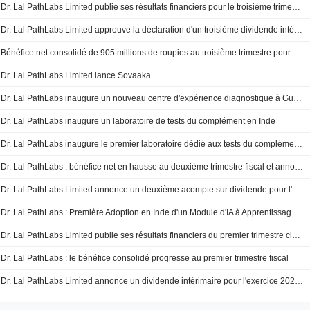
Dr. Lal PathLabs Limited publie ses résultats financiers pour le troisième trimestre et les neuf premiers mois clos le 31 décembre 2025
Dr. Lal PathLabs Limited approuve la déclaration d'un troisième dividende intérimaire pour l'exercice 2025 - 2026, le paiement aura lieu le 5 février 2026
Bénéfice net consolidé de 905 millions de roupies au troisième trimestre pour Dr. Lal PathLabs
Dr. Lal PathLabs Limited lance Sovaaka
Dr. Lal PathLabs inaugure un nouveau centre d'expérience diagnostique à Gurugram, en Inde
Dr. Lal PathLabs inaugure un laboratoire de tests du complément en Inde
Dr. Lal PathLabs inaugure le premier laboratoire dédié aux tests du complément en Inde
Dr. Lal PathLabs : bénéfice net en hausse au deuxième trimestre fiscal et annonce d'un deuxième dividende intérimaire
Dr. Lal PathLabs Limited annonce un deuxième acompte sur dividende pour l'exercice 2025-2026
Dr. Lal PathLabs : Première Adoption en Inde d'un Module d'IA à Apprentissage Profond pour la Détection des Métastases Lymphatiques dans le Cancer
Dr. Lal PathLabs Limited publie ses résultats financiers du premier trimestre clos le 30 juin 2025
Dr. Lal PathLabs : le bénéfice consolidé progresse au premier trimestre fiscal
Dr. Lal PathLabs Limited annonce un dividende intérimaire pour l'exercice 2025-2026