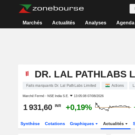
Marchés
Actualités
Analyses
Agenda
DR. LAL PATHLABS L
Faits marquants Dr. Lal PathLabs Limited
Actions
L
Marché Fermé -
NSE India S.E.
13:05:08 07/08/2026
1 931,60
+0,19%
INR
Synthèse
Cotations
Graphiques
Actualités