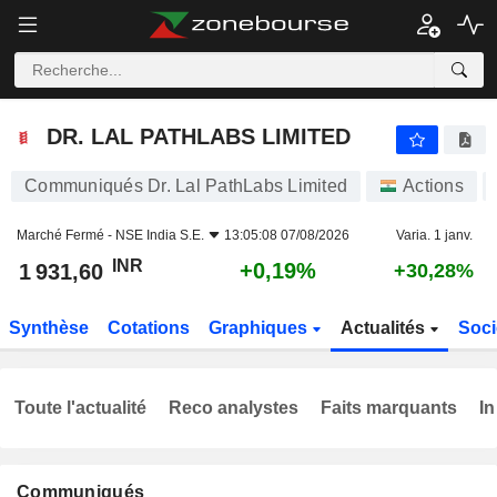
DR. LAL PATHLABS LIMITED
1 931,60
₹
+0,19%
DR. LAL PATHLABS LIMITED
Communiqués Dr. Lal PathLabs Limited
Actions
Marché Fermé -
NSE India S.E.
13:05:08 07/08/2026
Varia. 1 janv.
INR
+0,19%
1 931,60
+30,28%
Synthèse
Cotations
Graphiques
Actualités
Soci
Toute l'actualité
Reco analystes
Faits marquants
In
Communiqués