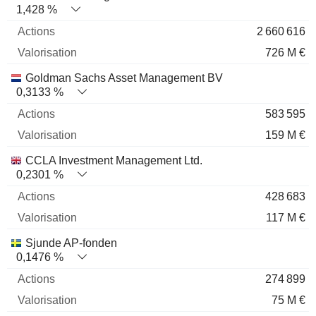
1,428 %
2 660 616
726 M €
Goldman Sachs Asset Management BV
0,3133 %
583 595
159 M €
CCLA Investment Management Ltd.
0,2301 %
428 683
117 M €
Sjunde AP-fonden
0,1476 %
274 899
75 M €