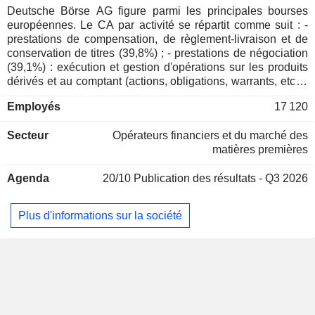
Afrique du Sud
0,02%
Deutsche Börse AG figure parmi les principales bourses
européennes. Le CA par activité se répartit comme suit : -
Australie
0,02%
prestations de compensation, de règlement-livraison et de
Liechtenstein
0,01%
conservation de titres (39,8%) ; - prestations de négociation
(39,1%) : exécution et gestion d'opérations sur les produits
Chine
0,01%
dérivés et au comptant (actions, obligations, warrants, etc.) ;
- diffusion d'indices et de données de marché (21,1%). En
Hong Kong
0,01%
Employés
17 120
outre, le groupe développe une activité de développement et
Norvège
0,01%
d'implémentation de solutions informatiques. La répartition
Secteur
Opérateurs financiers et du marché des
géographique du CA est la suivante : Union européenne
matières premières
(53,3%), Europe (26%), Amérique (14,2%) et Asie-Pacifique
(6,5%).
Agenda
20/10
Publication des résultats - Q3 2026
Plus d'informations sur la société