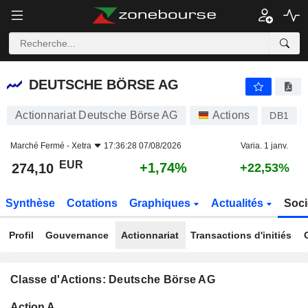
DEUTSCHE BÖRSE AG
274,10
€
+1,74%
DEUTSCHE BÖRSE AG
Actionnariat Deutsche Börse AG
Actions
DB1
Marché Fermé -
Xetra
17:36:28 07/08/2026
Varia. 1 janv.
EUR
+1,74%
274,10
+22,53%
Synthèse
Cotations
Graphiques
Actualités
Soci
Profil
Gouvernance
Actionnariat
Transactions d'initiés
Classe d'Actions: Deutsche Börse AG
Flottant
Action A