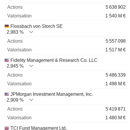
5 638 902
1 540 M €
Flossbach von Storch SE
2,983 %
5 557 098
1 517 M €
Fidelity Management & Research Co. LLC
2,945 %
5 486 339
1 498 M €
JPMorgan Investment Management, Inc.
2,909 %
5 419 871
1 480 M €
TCI Fund Management Ltd.