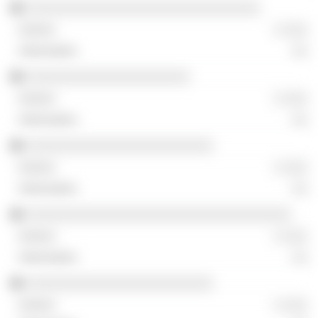
░░░░░░░░░░░░░░░░░░░░░░░░░░░░░░
░ ░░░
░░
░░░░░░░░░░░░░░░░░░░░░
░ ░░░
░░
░░░░░░░░░░░░░░░░░░░░░░░░
░ ░░░
░░
░░░░░░░░░░░░░░░░░░░░░░░░░░░░░░░░░░
░ ░░░
░░
░░░░░░░░░░░░░░░░░░░░░░░░
░ ░░░