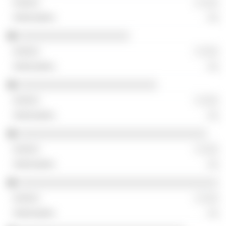
░ ░░░
░░
░░░░░░░░░░░░░░░░░░░░
░ ░░░
░░
░░░░░░░░░░░░░░░░░░░░░░░░░
░ ░░░
░░
░░░░░░░░░░░░░░░░░░░░░░░░░░░░░░░░░░
░ ░░░
░░
░░░░░░░░░░░░░░░░░░░░░░░░░░░░░░░░░░░░
░ ░░░
░░