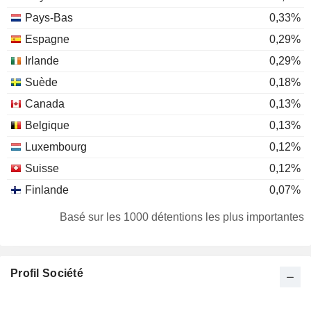
Pays-Bas
0,33%
Espagne
0,29%
Irlande
0,29%
Suède
0,18%
Canada
0,13%
Belgique
0,13%
Luxembourg
0,12%
Suisse
0,12%
Finlande
0,07%
Italie
0,06%
Basé sur les 1000 détentions les plus importantes
Danemark
0,06%
Autriche
0,05%
Profil Société
Nouvelle-Zélande
0,02%
Japon
0,02%