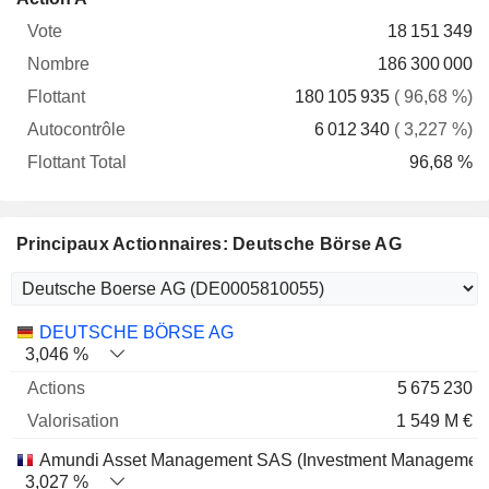
Vote
Nombre
Flottant
Autocontrôle
Total
18 151 349
186 300 000
180 105 935
( 96,68 %)
6 012 340
( 3,227 %)
96,68 %
Principaux Actionnaires: Deutsche Börse AG
Nom
Actions
%
Valorisation
DEUTSCHE BÖRSE AG
3,046 %
5 675 230
1 549 M €
Amundi Asset Management SAS (Investment Management
3,027 %