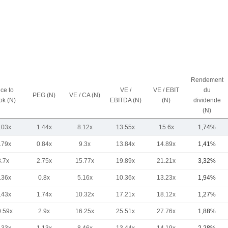
Rendement
ice to
VE /
VE / EBIT
du
PEG (N)
VE / CA (N)
ok (N)
EBITDA (N)
(N)
dividende
(N)
.03x
1.44x
8.12x
13.55x
15.6x
1,74%
.79x
0.84x
9.3x
13.84x
14.89x
1,41%
8.7x
2.75x
15.77x
19.89x
21.21x
3,32%
.36x
0.8x
5.16x
10.36x
13.23x
1,94%
.43x
1.74x
10.32x
17.21x
18.12x
1,27%
0.59x
2.9x
16.25x
25.51x
27.76x
1,88%