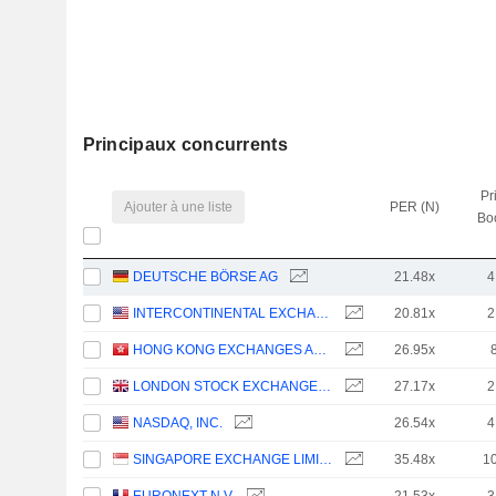
Principaux concurrents
Pr
Ajouter à une liste
PER (N)
Bo
DEUTSCHE BÖRSE AG
21.48x
4
INTERCONTINENTAL EXCHANGE, INC.
20.81x
2
HONG KONG EXCHANGES AND CLEARING LIMITED
26.95x
LONDON STOCK EXCHANGE GROUP PLC
27.17x
2
NASDAQ, INC.
26.54x
4
SINGAPORE EXCHANGE LIMITED
35.48x
1