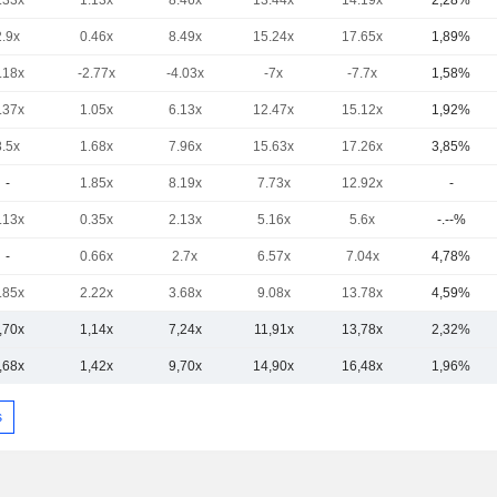
.33x
1.13x
8.46x
13.44x
14.19x
2,28%
2.9x
0.46x
8.49x
15.24x
17.65x
1,89%
.18x
-2.77x
-4.03x
-7x
-7.7x
1,58%
.37x
1.05x
6.13x
12.47x
15.12x
1,92%
8.5x
1.68x
7.96x
15.63x
17.26x
3,85%
-
1.85x
8.19x
7.73x
12.92x
-
.13x
0.35x
2.13x
5.16x
5.6x
-.--%
-
0.66x
2.7x
6.57x
7.04x
4,78%
.85x
2.22x
3.68x
9.08x
13.78x
4,59%
,70x
1,14x
7,24x
11,91x
13,78x
2,32%
,68x
1,42x
9,70x
14,90x
16,48x
1,96%
s