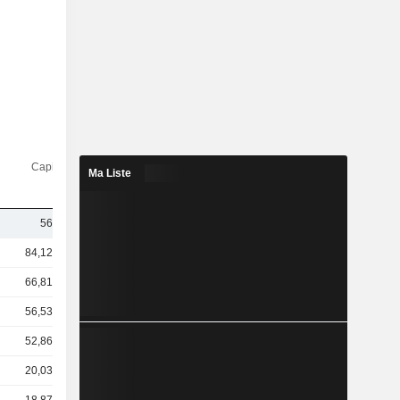
Capi.($)
Ma Liste
56 Md
84,12 Md
66,81 Md
56,53 Md
52,86 Md
20,03 Md