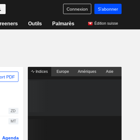
Connexion
S'abonner
reeners
Outils
Palmarès
Édition suisse
Indices
Europe
Amériques
Asie
ort PDF
ZD
MT
Agenda
Secteur
Dérivés
Fonds et ETFs