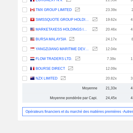
EURONEXT N.V.
21.53x
3
TMX GROUP LIMITED
23.39x
SWISSQUOTE GROUP HOLDING SA
19.62x
4
MARKETAXESS HOLDINGS INC.
20.46x
4
BURSA MALAYSIA
24.17x
YANGZIJIANG MARITIME DEVELOPMENT LTD.
12.04x
FLOW TRADERS LTD.
7.39x
1
BOURSE DIRECT
12.09x
NZX LIMITED
20.82x
3
Moyenne
21,33x
4
Moyenne pondérée par Capi.
24,45x
4
Opérateurs financiers et du marché des matières premières -Autre