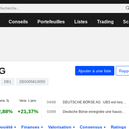
Conseils
Portefeuilles
Listes
Trading
Sc
G
Ajouter à une liste
Rapp
DB1
DE0005810055
aria. 5j.
Varia. 1 janv.
04/08
DEUTSCHE BÖRSE AG : UBS est neutre sur le titre
2,88%
+21,37%
03/08
Deutsche Börse enregistre une hausse de ses volumes d'échanges en juillet
Société
Finances
Valorisation
Consensus
Ratings