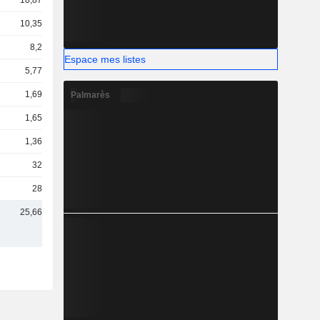
18,87 Md
10,35 Md
8,2 Md
Espace mes listes
5,77 Md
1,69 Md
Palmarès
1,65 Md
1,36 Md
324 M
287 M
25,66 Md