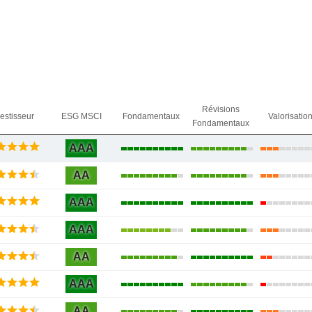
Révisions
vestisseur
ESG MSCI
Fondamentaux
Valorisatio
Fondamentaux
AAA
AA
AAA
AAA
AA
AAA
AA