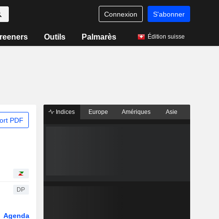
Connexion
S'abonner
reeners
Outils
Palmarès
Édition suisse
Indices
Europe
Amériques
Asie
ort PDF
DP
Agenda
Secteur
Dérivés
Fonds et ETFs