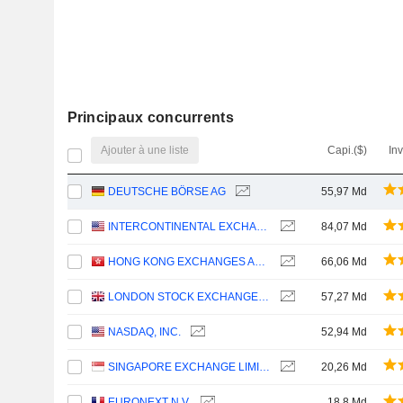
Principaux concurrents
Ajouter à une liste
Capi.($)
In
DEUTSCHE BÖRSE AG
55,97 Md
INTERCONTINENTAL EXCHANGE, INC.
84,07 Md
HONG KONG EXCHANGES AND CLEARING LIMITED
66,06 Md
LONDON STOCK EXCHANGE GROUP PLC
57,27 Md
NASDAQ, INC.
52,94 Md
SINGAPORE EXCHANGE LIMITED
20,26 Md
EURONEXT N.V.
18,8 Md