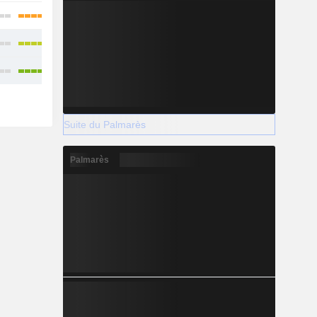
Suite du Palmarès
Palmarès