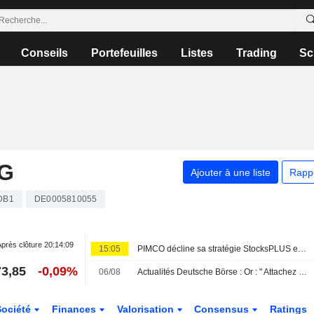
Conseils
Portefeuilles
Listes
Trading
Sc
G
Ajouter à une liste
Rapp
DB1
DE0005810055
près clôture
20:14:09
15:05
PIMCO décline sa stratégie StocksPLUS en format ETF UCITS
3,85
-0,09%
06/08
Actualités Deutsche Börse : Or : " Attachez vos ceintures »
Société
Finances
Valorisation
Consensus
Ratings