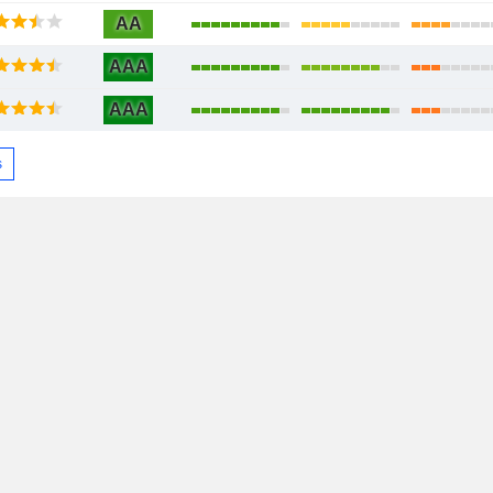
AA
AAA
AAA
s