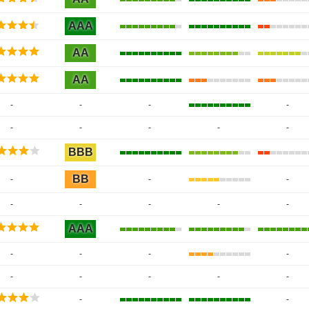
AAA
AA
AA
-
-
-
-
-
-
-
-
-
BBB
BB
-
-
-
-
-
-
-
-
AAA
-
-
-
-
-
-
-
-
-
-
-