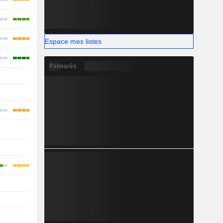
Espace mes listes
Palmarès
-
-
-
-
-
-
-
-
-
-