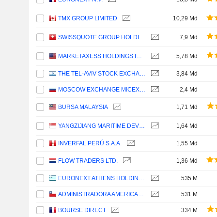
TMX GROUP LIMITED
10,29 Md
SWISSQUOTE GROUP HOLDING SA
7,9 Md
MARKETAXESS HOLDINGS INC.
5,78 Md
THE TEL-AVIV STOCK EXCHANGE LTD.
3,84 Md
MOSCOW EXCHANGE MICEX-RTS
2,4 Md
BURSA MALAYSIA
1,71 Md
YANGZIJIANG MARITIME DEVELOPMENT LTD.
1,64 Md
INVERFAL PERÚ S.A.A.
1,55 Md
FLOW TRADERS LTD.
1,36 Md
EURONEXT ATHENS HOLDING S.A.
535 M
ADMINISTRADORA AMERICANA DE INVERSIONES S.A.
531 M
BOURSE DIRECT
334 M