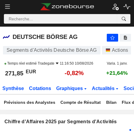
DEUTSCHE BÖRSE AG
271,85
€
-0,82%
DEUTSCHE BÖRSE AG
Segments d'Activités Deutsche Börse AG
Actions
Temps réel estimé
Tradegate
11:16:50 10/08/2026
Varia. 1 janv.
EUR
-0,82%
271,85
+21,64%
Synthèse
Cotations
Graphiques
Actualités
Soci
Prévisions des Analystes
Compte de Résultat
Bilan
Flux d
Chiffre d'Affaires 2025 par Segments d'Activités