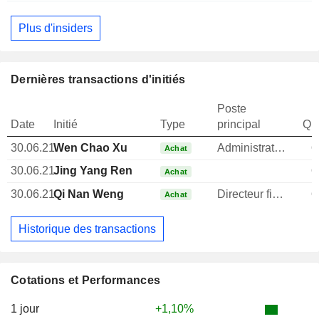
Plus d'insiders
Dernières transactions d'initiés
Poste
Date
Initié
Type
principal
Qua
30.06.21
Wen Chao Xu
Administrateur
6
Achat
30.06.21
Jing Yang Ren
6
Achat
30.06.21
Qi Nan Weng
Directeur financier
6
Achat
Historique des transactions
Cotations et Performances
1 jour
+1,10%