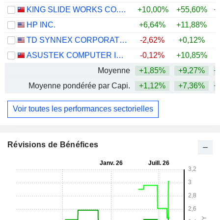
KING SLIDE WORKS CO., LTD.
+10,00%
+55,60%
+
HP INC.
+6,64%
+11,88%
+
TD SYNNEX CORPORATION
-2,62%
+0,12%
+
ASUSTEK COMPUTER INC.
-0,12%
+10,85%
+
Moyenne
+1,85%
+9,27%
+
Moyenne pondérée par Capi.
+1,12%
+7,36%
+
Voir toutes les performances sectorielles
Révisions de Bénéfices