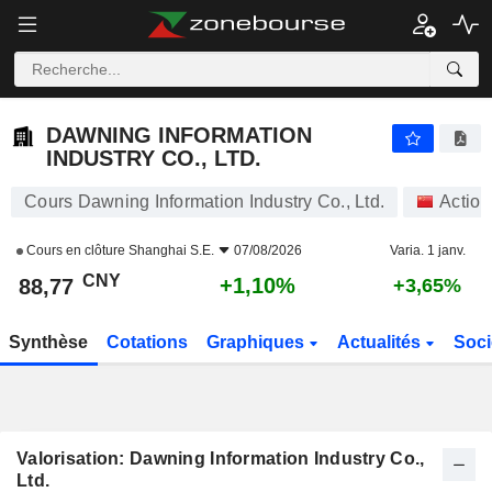
DAWNING INFORMATION INDUSTRY CO., LTD.
88,77
¥
+1,10%
DAWNING INFORMATION
INDUSTRY CO., LTD.
Cours Dawning Information Industry Co., Ltd.
Action
Cours en clôture
Shanghai S.E.
07/08/2026
Varia. 1 janv.
CNY
+1,10%
88,77
+3,65%
Synthèse
Cotations
Graphiques
Actualités
Soci
Valorisation: Dawning Information Industry Co.,
Ltd.