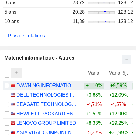
3 ans
28,72
128,12
5 ans
20,28
128,12
10 ans
11,39
128,12
Plus de cotations
Matériel informatique - Autres
Varia.
Varia. 5j.
DAWNING INFORMATION INDUSTRY CO., LTD.
+1,10%
+9,59%
+
DELL TECHNOLOGIES INC.
+3,68%
+12,09%
+
SEAGATE TECHNOLOGY HOLDINGS PLC
-4,71%
-4,57%
+
HEWLETT PACKARD ENTERPRISE COMPANY
+1,51%
+12,90%
+
LENOVO GROUP LIMITED
+8,33%
+29,25%
+
ASIA VITAL COMPONENTS CO., LTD.
-5,27%
+31,99%
+