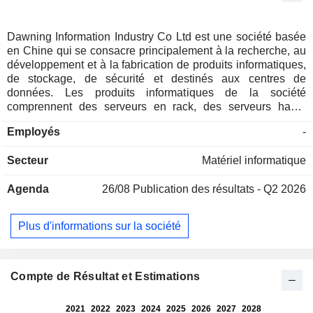
Dawning Information Industry Co Ltd est une société basée
en Chine qui se consacre principalement à la recherche, au
développement et à la fabrication de produits informatiques,
de stockage, de sécurité et destinés aux centres de
données. Les produits informatiques de la société
comprennent des serveurs en rack, des serveurs haute
densité, des serveurs lames, des appliances
Employés
-
hyperconvergées et d’autres produits. Les produits de
stockage de la société comprennent la gamme de stockage
Secteur
Matériel informatique
distribué ParaStor et la gamme de stockage centralisé 100
% flash FlashNexus, entre autres. Les produits de sécurité
Agenda
26/08
Publication des résultats - Q2 2026
réseau de la société comprennent des produits et solutions
matériels et logiciels destinés au marché national, tels que
l'analyse du trafic, les plateformes de sécurité réseau et les
Plus d'informations sur la société
solutions pour l'industrie intelligente. Les services de cloud
computing de la société comprennent des services cloud et
des services de technologie cloud. La société fournit
également des solutions thermiques pour centres de
Compte de Résultat et Estimations
données à refroidissement par liquide, ainsi que des
services de production, de fourniture et d'assistance