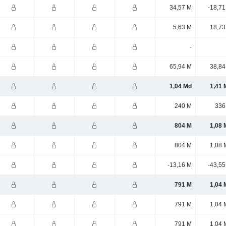
34,57 M
-18,71
5,63 M
18,73
-
65,94 M
38,84
1,04 Md
1,41 
240 M
336
804 M
1,08 
804 M
1,08 
-13,16 M
-43,55
791 M
1,04 
791 M
1,04 
791 M
1,04 