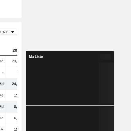
CNY
2023
2024
2025
Ma Liste
Md
23,93 Md
25,86 Md
26,85 Md
-
600 M
636 M
657 M
Md
24,53 Md
26,5 Md
27,5 Md
Md
15,8 Md
17,42 Md
18,09 Md
Md
8,74 Md
9,07 Md
9,41 Md
Md
6,81 Md
7,42 Md
7,21 Md
 M
15,92 M
15,28 M
13,42 M