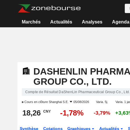
Marchés
Actualités
Analyses
Agenda
DASHENLIN PHARMA
GROUP CO., LTD.
Compte de Résultat DaShenLin Pharmaceutical Group Co., Ltd.
Cours en clôture
Shanghai S.E.
05/08/2026
Varia. 5j.
Varia. 1 ja
18,26
-1,78%
CNY
-3,79%
+3,6
Synthèse
Cotations
Graphiques
Actualités