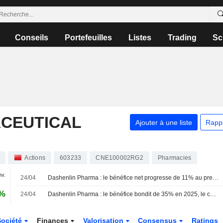
Conseils
Portefeuilles
Listes
Trading
Sc
CEUTICAL
Ajouter à une liste
Rapp
Actions
603233
CNE100002RG2
Pharmacies
nv.
24/04
Dashenlin Pharma : le bénéfice net progresse de 11% au premier trimestre
3%
24/04
Dashenlin Pharma : le bénéfice bondit de 35% en 2025, le chiffre d'affaires progresse de 4%
Société
Finances
Valorisation
Consensus
Ratings