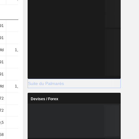
91
1,03
0,81
1,08
91
1,03
0,81
1,08
Md
1,13 Md
1,13 Md
1,14 Md
91
1,03
0,81
1,08
91
1,03
0,81
1,08
Suite du Palmarès
Md
1,13 Md
1,13 Md
1,14 Md
72
0,83
0,68
0,92
Devises / Forex
72
0,83
0,68
0,92
0,5
0,31
0,62
0,83
58
51,82
82,34
63,32