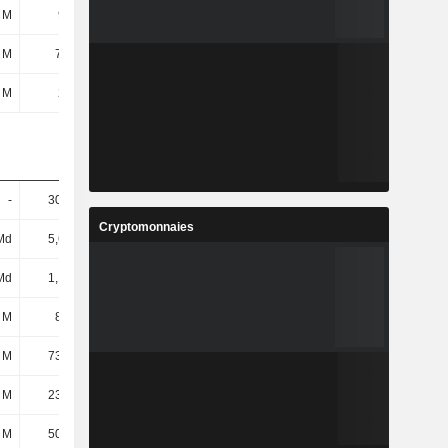
 M
935 M
769 M
1,05 Md
 M
7,85 M
7,17 M
-
 M
224 M
52,34 M
-
-
30,81 M
25,49 M
-
Cryptomonnaies
Md
5,65 Md
6,22 Md
6,02 Md
Md
1,15 Md
1,21 Md
1,2 Md
 M
87,6 M
51,68 M
41,27 M
 M
73,78 M
80,17 M
79,32 M
 M
23,45 M
23,04 M
17,78 M
 M
50,33 M
57,13 M
61,54 M