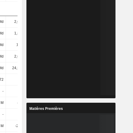
Md
2,02 Md
3,13 Md
2,3 Md
Md
1,81 Md
1,57 Md
2,06 Md
Md
1,8 Md
1,55 Md
2,04 Md
Md
2,09 Md
3,21 Md
2,38 Md
Md
24,53 Md
26,5 Md
27,5 Md
72
24,4
26,85
26,52
-
-
-
-
 M
421 M
370 M
477 M
Matières Premières
-
-
-
-
 M
-23,7 M
-10,64 M
13,81 M