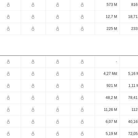
573 M
816
12,7 M
18,71
225 M
233
-
4,27 Md
5,16 
921 M
1,11 
48,2 M
78,41
11,26 M
112
6,07 M
40,16
5,19 M
72,05