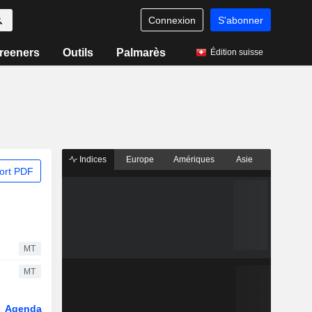
Connexion
S'abonner
reeners
Outils
Palmarès
Édition suisse
Indices
Europe
Amériques
Asie
ort PDF
MT
MT
Agenda
Secteur
Fonds et ETFs