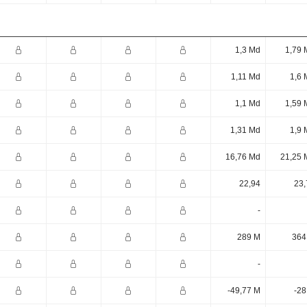
1,3 Md
1,79 
1,11 Md
1,6 
1,1 Md
1,59 
1,31 Md
1,9 
16,76 Md
21,25 
22,94
23,
-
289 M
364
-
-49,77 M
-28