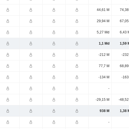
44,61 M
74,38
29,94 M
67,05
5,27 Md
6,43 
1,1 Md
1,59 
-212 M
-232
77,7 M
68,89
-134 M
-163
-
-29,15 M
-48,52
938 M
1,38 
-