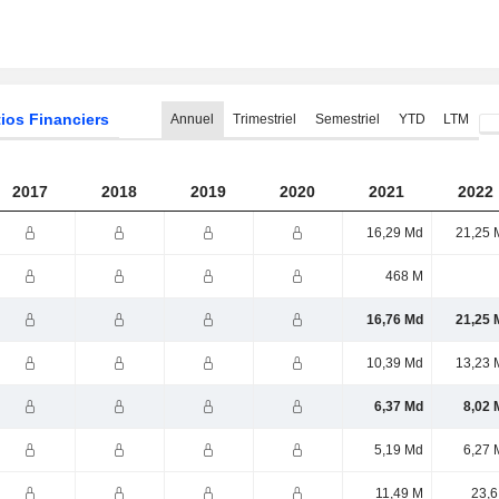
ios Financiers
Annuel
Trimestriel
Semestriel
YTD
LTM
2017
2018
2019
2020
2021
2022
16,29 Md
21,25 
468 M
16,76 Md
21,25 
10,39 Md
13,23 
6,37 Md
8,02 
5,19 Md
6,27 
11,49 M
23,6