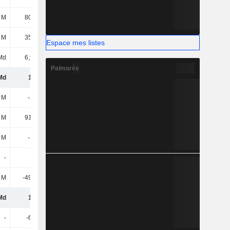
 M
80,93 M
51,68 M
41,27 M
 M
35,32 M
35,47 M
105 M
Espace mes listes
Md
6,94 Md
7,53 Md
7,37 Md
Palmarès
Md
1,8 Md
1,55 Md
2,04 Md
 M
-239 M
-249 M
-189 M
 M
91,75 M
82,23 M
69,6 M
 M
-148 M
-167 M
-120 M
-
-
-
-701 k
 M
-49,85 M
-46,32 M
-34,45 M
Md
1,6 Md
1,33 Md
1,88 Md
-
-6,21 M
-38,6 M
-53,58 M