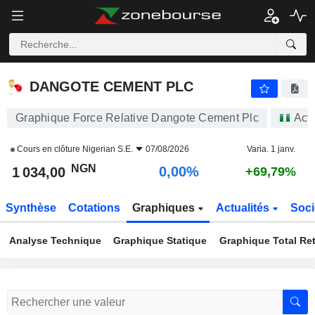
DANGOTE CEMENT PLC
1 034,00
₦
0,00%
DANGOTE CEMENT PLC
Graphique Force Relative Dangote Cement Plc
Act
Cours en clôture
Nigerian S.E.
07/08/2026
Varia. 1 janv.
NGN
0,00%
1 034,00
+69,79%
Synthèse
Cotations
Graphiques
Actualités
Soci
Analyse Technique
Graphique Statique
Graphique Total Re