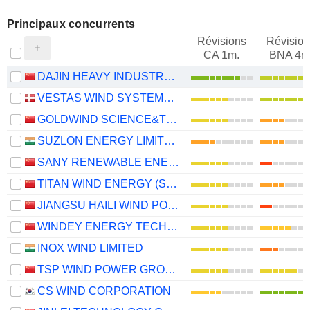
Principaux concurrents
Révisions
Révision
CA 1m.
BNA 4m
DAJIN HEAVY INDUSTRY CO.,LTD.
VESTAS WIND SYSTEMS A/S
GOLDWIND SCIENCE&TECHNOLOGY CO., LTD.
SUZLON ENERGY LIMITED
SANY RENEWABLE ENERGY CO.,LTD.
TITAN WIND ENERGY (SUZHOU) CO.,LTD
JIANGSU HAILI WIND POWER EQUIPMENT TECHNOLOGY CO., LTD.
WINDEY ENERGY TECHNOLOGY GROUP CO., LTD.
INOX WIND LIMITED
TSP WIND POWER GROUP CO., LTD.
CS WIND CORPORATION