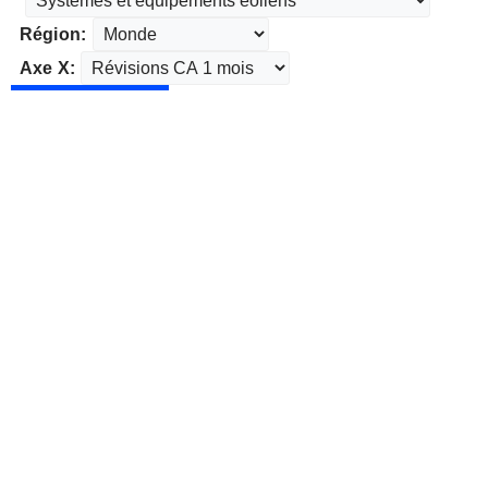
Région:
Axe X: