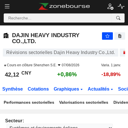
DAJIN HEAVY INDUSTRY CO.,LTD.
42,12
¥
+0,86%
DAJIN HEAVY INDUSTRY
CO.,LTD.
Révisions sectorielles Dajin Heavy Industry Co.,Ltd.
Cours en clôture
Shenzhen S.E.
07/08/2026
Varia. 1 janv.
CNY
+0,86%
42,12
-18,89%
Synthèse
Cotations
Graphiques
Actualités
Soci
Performances sectorielles
Valorisations sectorielles
Dividen
Secteur: