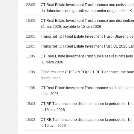
22/05
CT Real Estate Investment Trust annonce une émission de
de débentures non garanties de premier rang de série K 
déc. 2031
15/05
CT Real Estate Investment Trust annonce une distribution
31 mai 2026, payable le 15 juin 2026
12/05
Transcript : CT Real Estate Investment Trust - Shareholde
12/05
Transcript : CT Real Estate Investment Trust, Q1 2026 Ea
11/05
CT Real Estate Investment Trust publie ses résultats pour 
31 mars 2026
11/05
Flash résultats (CRT-UN.TO) : CT REIT annonce une hau
distributions
11/05
CT Real Estate Investment Trust annonce sa distribution 
juillet 2026
15/04
CT REIT annonce une distribution pour la période du 1er 
le 15 mai 2026
16/03
CT REIT annonce une distribution pour la période du 1er
le 15 avril 2026