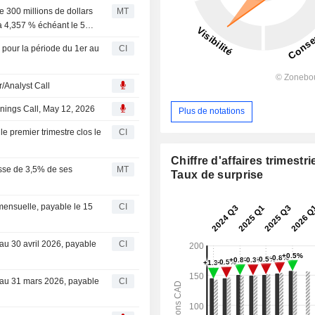
 300 millions de dollars
MT
à 4,357 % échéant le 5
 pour la période du 1er au
CI
r/Analyst Call
rnings Call, May 12, 2026
Plus de notations
le premier trimestre clos le
CI
Chiffre d'affaires trimestrie
sse de 3,5% de ses
MT
Taux de surprise
mensuelle, payable le 15
CI
au 30 avril 2026, payable
CI
 au 31 mars 2026, payable
CI