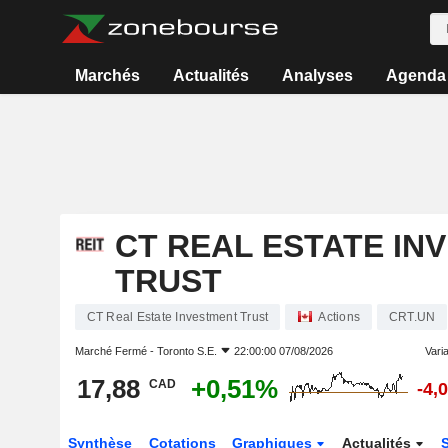
Marchés
Actualités
Analyses
Agenda
CT REAL ESTATE IN
TRUST
CT Real Estate Investment Trust
Actions
CRT.UN
Marché Fermé -
Toronto S.E.
22:00:00 07/08/2026
Varia
17,88
+0,51%
CAD
-4,
Synthèse
Cotations
Graphiques
Actualités