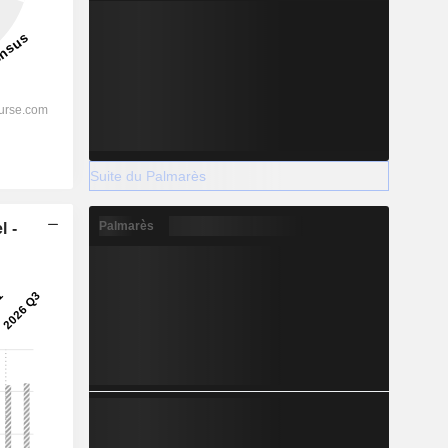
Suite du Palmarès
Palmarès
l -