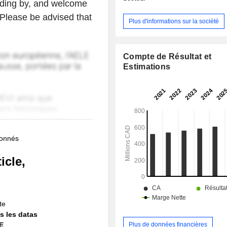
nding by, and welcome
 Please be advised that
Plus d'informations sur la société
Compte de Résultat et
Estimations
bonnés
icle,
!
te
s les datas
IE
Plus de données financières