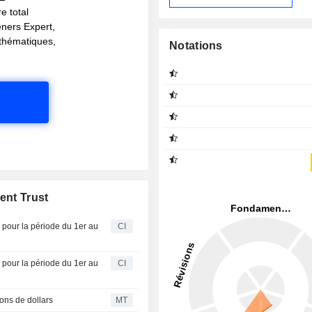
e total
eners Expert,
s thématiques,
Notations
ent Trust
 pour la période du 1er au
CI
 pour la période du 1er au
CI
ons de dollars
MT