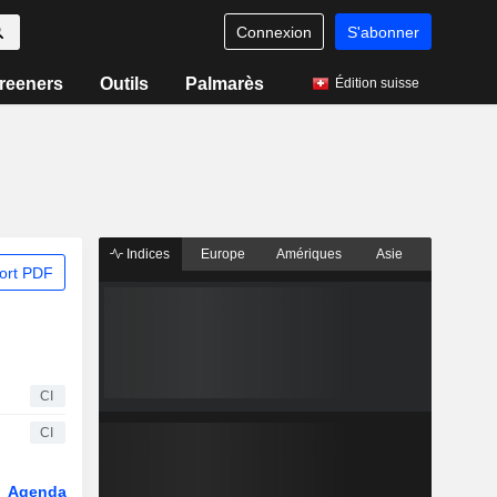
Connexion
S'abonner
reeners
Outils
Palmarès
Édition suisse
Indices
Europe
Amériques
Asie
ort PDF
CI
CI
Agenda
Secteur
Dérivés
Fonds et ETFs