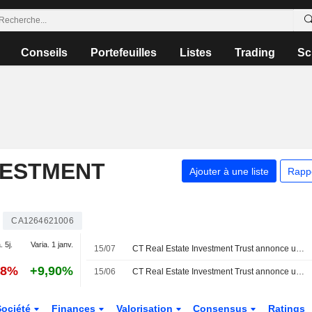
Conseils
Portefeuilles
Listes
Trading
Sc
VESTMENT
Ajouter à une liste
Rapp
CA1264621006
. 5j.
Varia. 1 janv.
15/07
CT Real Estate Investment Trust annonce une distribution pour la période du 1er au 31 juillet 2026, payable le 17 août 2026
08%
+9,90%
15/06
CT Real Estate Investment Trust annonce une distribution pour la période du 1er au 30 juin 2026, payable le 15 juillet 2026
Société
Finances
Valorisation
Consensus
Ratings