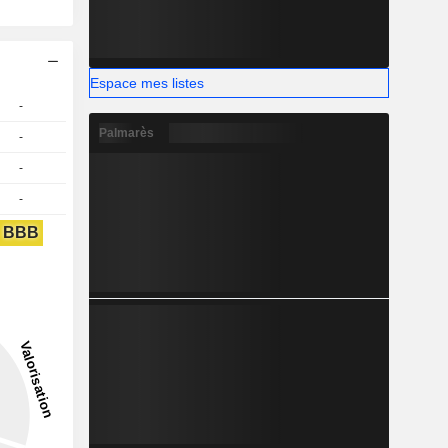
Espace mes listes
-
Palmarès
-
-
-
BBB