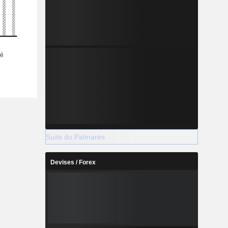
Suite du Palmarès
Devises / Forex