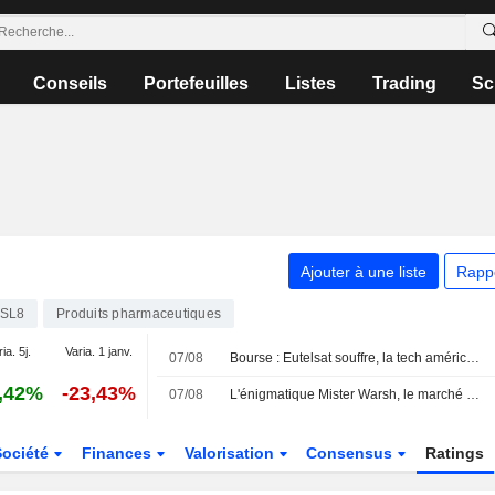
Conseils
Portefeuilles
Listes
Trading
Sc
Ajouter à une liste
Rapp
SL8
Produits pharmaceutiques
ia. 5j.
Varia. 1 janv.
07/08
Bourse : Eutelsat souffre, la tech américaine s'offre un baroud d'honneur nocturne
,42%
-23,43%
07/08
L'énigmatique Mister Warsh, le marché du travail et les taux
Société
Finances
Valorisation
Consensus
Ratings