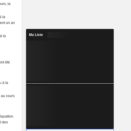
urs, la
à la
ient un an
Ma Liste
à la
ont été
u à la
 au cours
équation.
it des