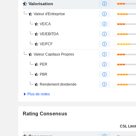
Valorisation
Valeur d'Entreprise
VE/CA
VE/EBITDA
VE/FCF
Valeur Capitaux Propres
PER
PBR
Rendement dividende
Plus de notes
Rating Consensus
CSL Limi