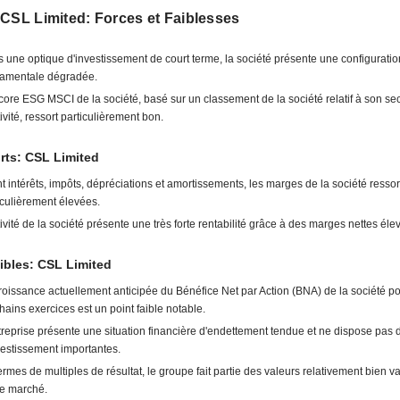
CSL Limited: Forces et Faiblesses
 une optique d'investissement de court terme, la société présente une configuratio
amentale dégradée.
core ESG MSCI de la société, basé sur un classement de la société relatif à son se
tivité, ressort particulièrement bon.
rts: CSL Limited
t intérêts, impôts, dépréciations et amortissements, les marges de la société ressor
iculièrement élevées.
tivité de la société présente une très forte rentabilité grâce à des marges nettes éle
ibles: CSL Limited
roissance actuellement anticipée du Bénéfice Net par Action (BNA) de la société po
hains exercices est un point faible notable.
treprise présente une situation financière d'endettement tendue et ne dispose pas
vestissement importantes.
ermes de multiples de résultat, le groupe fait partie des valeurs relativement bien v
le marché.