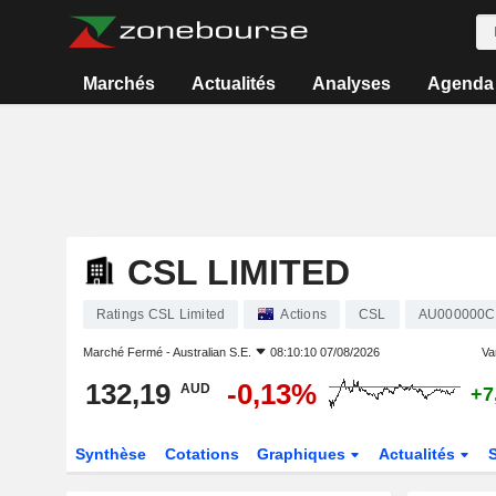
Marchés
Actualités
Analyses
Agenda
CSL LIMITED
Ratings CSL Limited
Actions
CSL
AU000000C
Marché Fermé -
Australian S.E.
08:10:10 07/08/2026
Var
132,19
-0,13%
AUD
+7
Synthèse
Cotations
Graphiques
Actualités