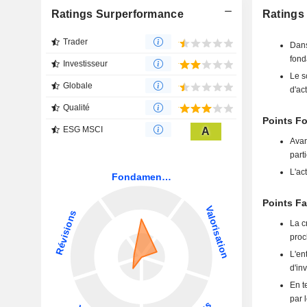
Ratings Surperformance
Ratings 
Trader
Dans
fond
Investisseur
Le s
Globale
d'ac
Qualité
Points Fo
ESG MSCI
A
Avan
part
L'ac
Points Fa
La c
proc
L'en
d'in
En t
par 