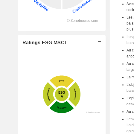
Avec
soci
Les 
bais
plus 
Les 
Ratings ESG MSCI
bais
Au c
anti
Au c
larg
La m
L'ob
bais
L'op
des 
Au c
Les 
La d
opin