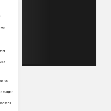
n
cteur
tent
vées.
ur les
 de marges
alorisées