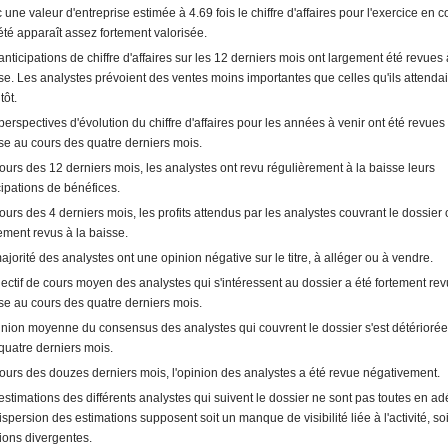
 une valeur d'entreprise estimée à 4.69 fois le chiffre d'affaires pour l'exercice en co
été apparaît assez fortement valorisée.
anticipations de chiffre d'affaires sur les 12 derniers mois ont largement été revues 
se. Les analystes prévoient des ventes moins importantes que celles qu'ils attenda
tôt.
perspectives d'évolution du chiffre d'affaires pour les années à venir ont été revues 
se au cours des quatre derniers mois.
ours des 12 derniers mois, les analystes ont revu régulièrement à la baisse leurs
cipations de bénéfices.
ours des 4 derniers mois, les profits attendus par les analystes couvrant le dossier 
ement revus à la baisse.
ajorité des analystes ont une opinion négative sur le titre, à alléger ou à vendre.
jectif de cours moyen des analystes qui s'intéressent au dossier a été fortement rev
se au cours des quatre derniers mois.
inion moyenne du consensus des analystes qui couvrent le dossier s'est détériorée
quatre derniers mois.
ours des douzes derniers mois, l'opinion des analystes a été revue négativement.
estimations des différents analystes qui suivent le dossier ne sont pas toutes en ad
ispersion des estimations supposent soit un manque de visibilité liée à l'activité, so
ions divergentes.