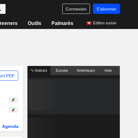
Connexion
S'abonner
reeners
Outils
Palmarès
Édition suisse
Indices
Europe
Amériques
Asie
ort PDF
Agenda
Secteur
Dérivés
Fonds et ETFs