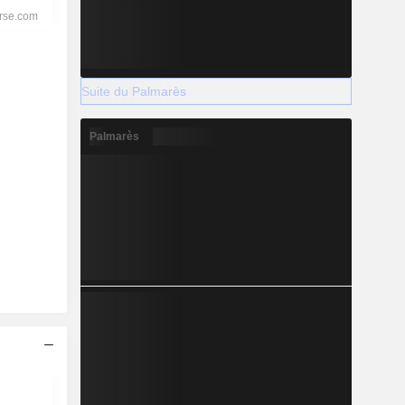
Suite du Palmarès
Palmarès