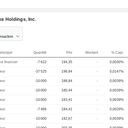
ke Holdings, Inc.
ansaction
rincipal
Quantité
Prix
Montant
% Capi.
ur financier
-7 622
194,35
-
0,0030%
eur
-37 525
196,84
-
0,0147%
eur
-10 000
188,84
-
0,0039%
eur
-10 000
180,44
-
0,0039%
eur
-10 000
183,41
-
0,0039%
eur
-7 466
184,41
-
0,0029%
eur
-10 000
192,67
-
0,0039%