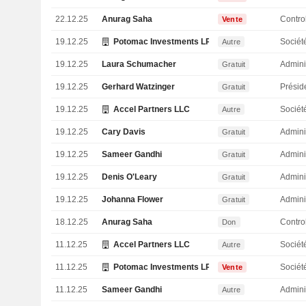
22.12.25
Anurag Saha
Vente
19.12.25
Potomac Investments LP
Sociét
Autre
19.12.25
Laura Schumacher
Admini
Gratuit
19.12.25
Gerhard Watzinger
Présid
Gratuit
19.12.25
Accel Partners LLC
Sociét
Autre
19.12.25
Cary Davis
Admini
Gratuit
19.12.25
Sameer Gandhi
Admini
Gratuit
19.12.25
Denis O'Leary
Admini
Gratuit
19.12.25
Johanna Flower
Admini
Gratuit
18.12.25
Anurag Saha
Don
11.12.25
Accel Partners LLC
Sociét
Autre
11.12.25
Potomac Investments LP
Sociét
Vente
11.12.25
Sameer Gandhi
Admini
Autre