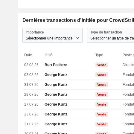
Dernières transactions d'initiés pour CrowdStri
Importance
Type de transaction
Sélectionner une importance
Sélectionner un type de tr
Date
Initié
Type
Poste p
03.08.26
Burt Podbere
Directe
Vente
03.08.26
George Kurtz
Fondat
Vente
31.07.26
George Kurtz
Fondat
Vente
29.07.26
George Kurtz
Fondat
Vente
27.07.26
George Kurtz
Fondat
Vente
23.07.26
George Kurtz
Fondat
Vente
21.07.26
George Kurtz
Fondat
Vente