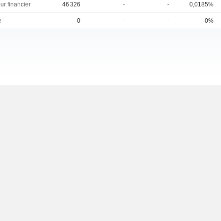
ur financier
46 326
-
-
0,0185%
é
0
-
-
0%