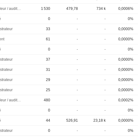
Controleur / auditeur
1 530
479,78
734 k
0,0006%
é
0
-
-
0%
strateur
33
-
-
0,0000%
ent
61
-
-
0,0000%
é
0
-
-
0%
strateur
37
-
-
0,0000%
strateur
31
-
-
0,0000%
strateur
29
-
-
0,0000%
strateur
25
-
-
0,0000%
Controleur / auditeur
480
-
-
0,0002%
é
0
-
-
0%
é
44
526,91
23,18 k
0,0000%
strateur
0
-
-
0%