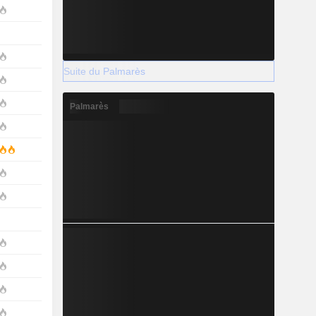
Suite du Palmarès
Palmarès