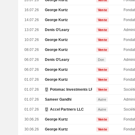
20.07.26
George Kurtz
Fondat
Vente
16.07.26
George Kurtz
Fondat
Vente
14.07.26
George Kurtz
Fondat
Vente
13.07.26
Denis O'Leary
Admini
Vente
10.07.26
George Kurtz
Fondat
Vente
08.07.26
George Kurtz
Fondat
Vente
06.07.26
Denis O'Leary
Admini
Don
06.07.26
George Kurtz
Fondat
Vente
01.07.26
George Kurtz
Fondat
Vente
01.07.26
Potomac Investments LP
Sociét
Vente
01.07.26
Sameer Gandhi
Admini
Autre
01.07.26
Accel Partners LLC
Sociét
Autre
30.06.26
George Kurtz
Fondat
Vente
30.06.26
George Kurtz
Fondat
Vente