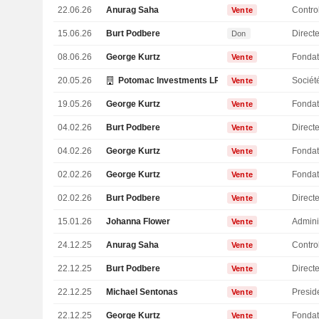
22.06.26
Anurag Saha
Vente
15.06.26
Burt Podbere
Directe
Don
08.06.26
George Kurtz
Fondat
Vente
20.05.26
Potomac Investments LP
Sociét
Vente
19.05.26
George Kurtz
Fondat
Vente
04.02.26
Burt Podbere
Directe
Vente
04.02.26
George Kurtz
Fondat
Vente
02.02.26
George Kurtz
Fondat
Vente
02.02.26
Burt Podbere
Directe
Vente
15.01.26
Johanna Flower
Admini
Vente
24.12.25
Anurag Saha
Vente
22.12.25
Burt Podbere
Directe
Vente
22.12.25
Michael Sentonas
Presid
Vente
22.12.25
George Kurtz
Fondat
Vente