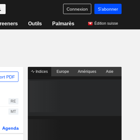
Connexion
S'abonner
reeners
Outils
Palmarès
Édition suisse
Indices
Europe
Amériques
Asie
ort PDF
RE
MT
Agenda
Secteur
Dérivés
Fonds et ETFs