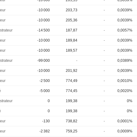
eur
-10 000
203,35
-
0,0039%
eur
-10 000
203,73
-
0,0039%
eur
-10 000
205,36
-
0,0039%
strateur
-14 500
187,87
-
0,0057%
eur
-10 000
189,84
-
0,0039%
eur
-10 000
189,57
-
0,0039%
strateur
-99 000
-
-
0,0389%
eur
-10 000
201,92
-
0,0039%
eur
-2 500
774,49
-
0,0010%
é
-5 000
774,45
-
0,0020%
strateur
0
199,38
-
0%
é
0
199,38
-
0%
eur
-130
738,82
-
0,0001%
eur
-2 382
759,25
-
0,0009%