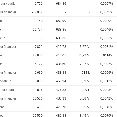
Controleur / auditeur
-1 721
684,86
-
0,0007%
ur financier
-37 032
-
-
0,0145%
eur
-40
652,90
-
0,0000%
é
-11 754
638,85
-
0,0046%
eur
-160
631,36
-
0,0001%
ur financier
7 871
415,78
3,27 M
0,0031%
eur
28 853
413,01
11,92 M
0,0114%
eur
6 777
438,60
2,97 M
0,0027%
ur financier
1 630
438,33
714 k
0,0006%
strateur
3 000
461,94
1,39 M
0,0012%
Controleur / auditeur
836
476,83
399 k
0,0003%
ur financier
10 516
483,33
5,08 M
0,0042%
ent
11 461
479,78
5,5 M
0,0046%
eur
17 550
481,38
8,45 M
0,0070%