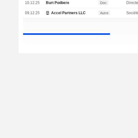
10.12.25
Burt Podbere
Directe
Don
09.12.25
Accel Partners LLC
Sociét
Autre