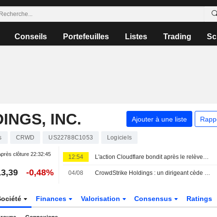
Conseils
Portefeuilles
Listes
Trading
Sc
NGS, INC.
Ajouter à une liste
Rapp
s
CRWD
US22788C1053
Logiciels
près clôture
22:32:45
12:54
L'action Cloudflare bondit après le relèvement de ses prévisions, porté par les dépenses liées à l'IA
3,39
-0,48%
04/08
CrowdStrike Holdings : un dirigeant cède des actions pour un montant de 3 710 729 $, selon un récent document de la SEC
Société
Finances
Valorisation
Consensus
Ratings