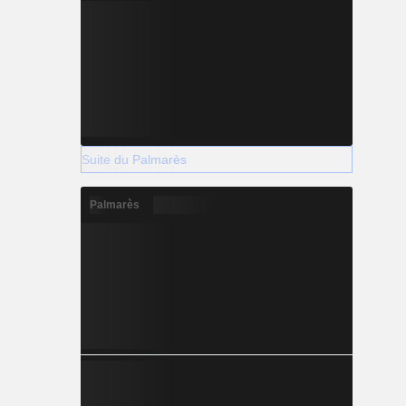
Suite du Palmarès
Palmarès