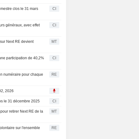
imestre clos le 31 mars
CI
urs généraux, avec effet
CI
 sur Next RE devient
MT
une participation de 40,2%
CI
 en numéraire pour chaque
RE
 02, 2026
clos le 31 décembre 2025
CI
 pour retirer Next RE de la
MT
olontaire sur l'ensemble
RE