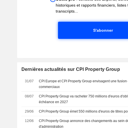
historiques et rapports financiers, liste
transcripts...
S'abonner
Dernières actualités sur CPI Property Group
31/07
CPI Europe et CPI Property Group envisagent une fusion d
commerciaux
08/07
CPI Property Group va racheter 750 millions d'euros d'obl
échéance en 2027
29/06
CPI Property Group émet 550 millions d'euros de titres pou
12/06
CPI Property Group annonce des changements au sein de
d'administration