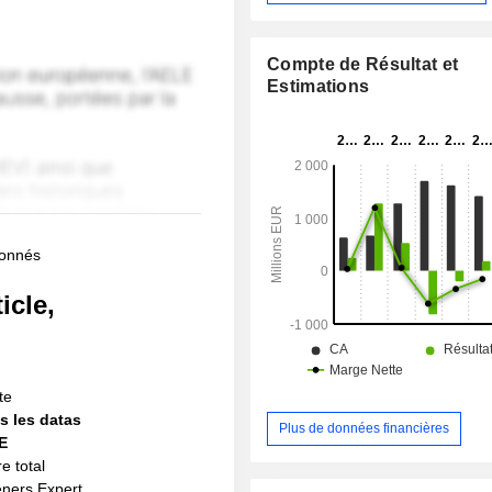
Compte de Résultat et
Estimations
bonnés
icle,
!
te
s les datas
Plus de données financières
IE
e total
eners Expert,