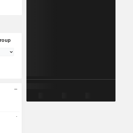
Group
-