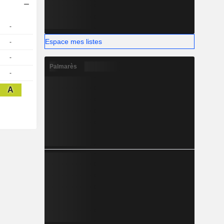
-
Espace mes listes
-
-
Palmarès
-
A