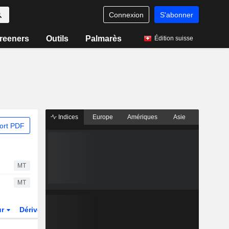
Connexion
S'abonner
reeners
Outils
Palmarès
Édition suisse
Indices
Europe
Amériques
Asie
ort PDF
MT
MT
ur
Dérivés