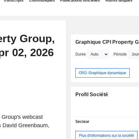
Transcripts
Communiqués
Publications officielles
Autres langues
erty Group,
Graphique CPI Property 
pr 02, 2026
Durée
Période
O5G: Graphique dynamique
Profil Société
 Group's webcast
Secteur
 is David Greenbaum,
Plus d'informations sur la société