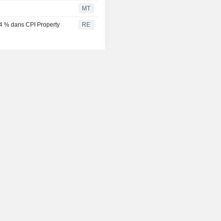
MT
4 % dans CPI Property
RE