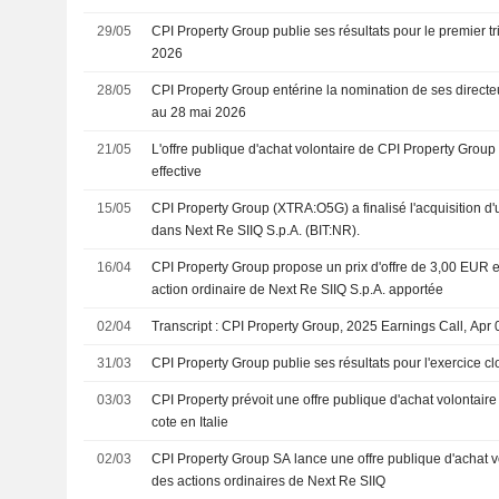
29/05
CPI Property Group publie ses résultats pour le premier tr
2026
28/05
CPI Property Group entérine la nomination de ses directe
au 28 mai 2026
21/05
L'offre publique d'achat volontaire de CPI Property Group
effective
15/05
CPI Property Group (XTRA:O5G) a finalisé l'acquisition d'
dans Next Re SIIQ S.p.A. (BIT:NR).
16/04
CPI Property Group propose un prix d'offre de 3,00 EUR
action ordinaire de Next Re SIIQ S.p.A. apportée
02/04
Transcript : CPI Property Group, 2025 Earnings Call, Apr
31/03
CPI Property Group publie ses résultats pour l'exercice 
03/03
CPI Property prévoit une offre publique d'achat volontaire
cote en Italie
02/03
CPI Property Group SA lance une offre publique d'achat v
des actions ordinaires de Next Re SIIQ