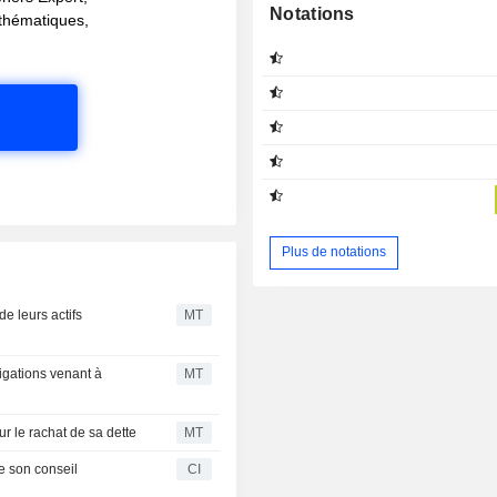
Notations
s thématiques,
Plus de notations
e leurs actifs
MT
igations venant à
MT
r le rachat de sa dette
MT
 son conseil
CI