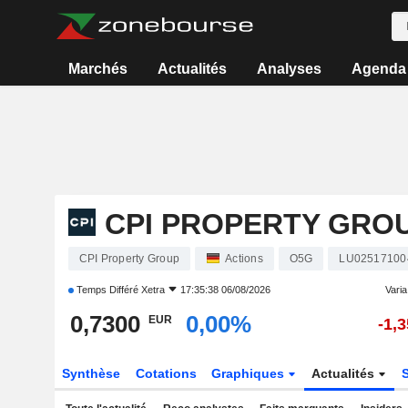
Marchés
Actualités
Analyses
Agenda
CPI PROPERTY GRO
CPI Property Group
Actions
O5G
LU02517100
Temps Différé
Xetra
17:35:38 06/08/2026
Varia.
0,7300
0,00%
EUR
-1,
Synthèse
Cotations
Graphiques
Actualités