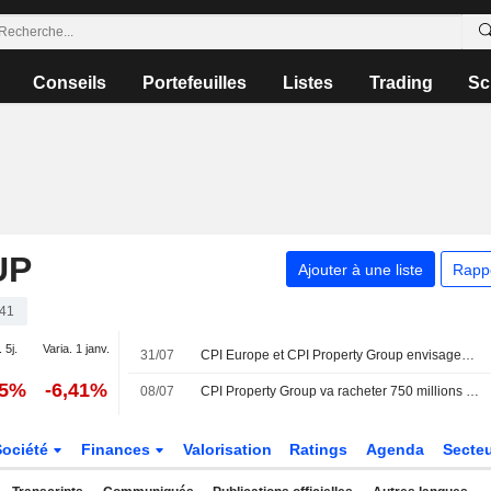
Conseils
Portefeuilles
Listes
Trading
Sc
UP
Ajouter à une liste
Rapp
41
 5j.
Varia. 1 janv.
31/07
CPI Europe et CPI Property Group envisagent une fusion de leurs actifs commerciaux
35%
-6,41%
08/07
CPI Property Group va racheter 750 millions d'euros d'obligations venant à échéance en 2027
Société
Finances
Valorisation
Ratings
Agenda
Secte