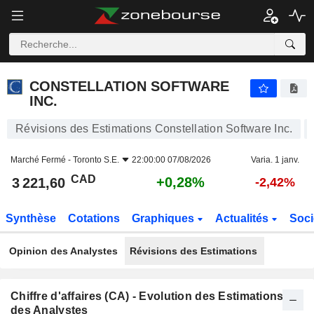
CONSTELLATION SOFTWARE INC.
3 221,60
$
+0,28%
CONSTELLATION SOFTWARE
INC.
Révisions des Estimations Constellation Software Inc.
Marché Fermé -
Toronto S.E.
22:00:00 07/08/2026
Varia. 1 janv.
CAD
+0,28%
3 221,60
-2,42%
Synthèse
Cotations
Graphiques
Actualités
Soci
Opinion des Analystes
Révisions des Estimations
Chiffre d'affaires (CA) - Evolution des Estimations
des Analystes