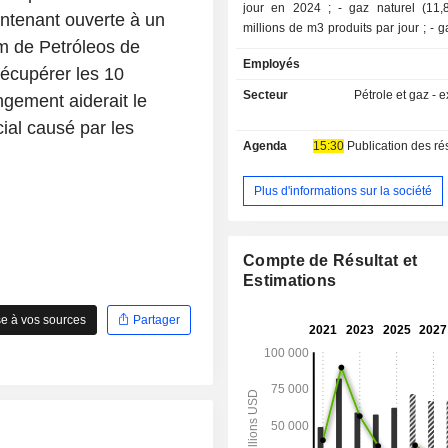
jour en 2024 ; - gaz naturel (11,8%) : 62,3
intenant ouverte à un
millions de m3 produits par jour ; - gaz naturels
m de Petróleos de
liquéfiés (5,3%) : 304 000 barils p
Employés
jour ; - autres (11,7%). La répartition
récupérer les 10
géographique du CA est la suivante :
Secteur
Pétrole et gaz - e
ngement aiderait le
(79,4%), Canada (6,2%), Norvèg
ial causé par les
Royaume-Uni (3,3%), Libye (3,1
Agenda
15:30
Publication des résultat
(1,7%), Malaisie (1,7%) et autres (0,2
Plus d'informations sur la société
Compte de Résultat et
Estimations
e à vos sources
Partager