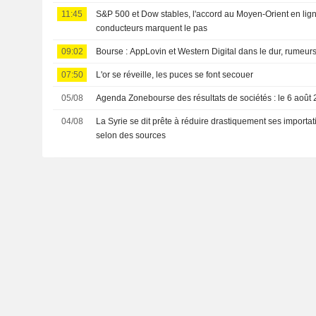
11:45
S&P 500 et Dow stables, l'accord au Moyen-Orient en lign
conducteurs marquent le pas
09:02
Bourse : AppLovin et Western Digital dans le dur, rumeur
07:50
L'or se réveille, les puces se font secouer
05/08
Agenda Zonebourse des résultats de sociétés : le 6 août
04/08
La Syrie se dit prête à réduire drastiquement ses importat
selon des sources