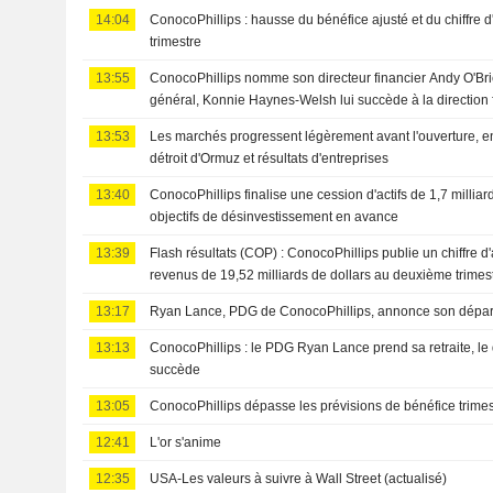
14:04
ConocoPhillips : hausse du bénéfice ajusté et du chiffre 
trimestre
13:55
ConocoPhillips nomme son directeur financier Andy O'Bri
général, Konnie Haynes-Welsh lui succède à la direction 
13:53
Les marchés progressent légèrement avant l'ouverture, en
détroit d'Ormuz et résultats d'entreprises
13:40
ConocoPhillips finalise une cession d'actifs de 1,7 milliard
objectifs de désinvestissement en avance
13:39
Flash résultats (COP) : ConocoPhillips publie un chiffre d'a
revenus de 19,52 milliards de dollars au deuxième trimest
FactSet de 18,79 milliards de dollars
13:17
Ryan Lance, PDG de ConocoPhillips, annonce son départ 
13:13
ConocoPhillips : le PDG Ryan Lance prend sa retraite, le d
succède
13:05
ConocoPhillips dépasse les prévisions de bénéfice trimes
12:41
L'or s'anime
12:35
USA-Les valeurs à suivre à Wall Street (actualisé)