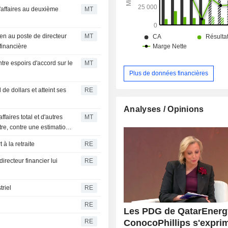
d'affaires au deuxième
MT
en au poste de directeur
MT
financière
tre espoirs d'accord sur le
MT
Plus de données financières
 de dollars et atteint ses
RE
Analyses / Opinions
ffaires total et d'autres
MT
re, contre une estimation
à la retraite
RE
irecteur financier lui
RE
triel
RE
RE
Les PDG de QatarEnerg
ConocoPhillips s'expri
RE