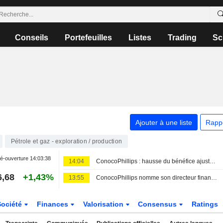
Conseils
Portefeuilles
Listes
Trading
Sc
Ajouter à une liste
Rapp
Pétrole et gaz - exploration / production
é-ouverture
14:03:38
14:04
ConocoPhillips : hausse du bénéfice ajusté et du chiffre d'affaires au deuxième trimestre
6,68
+1,43%
13:55
ConocoPhillips nomme son directeur financier Andy O'Brien au poste de directeur général, Konnie Haynes-Welsh lui succède à la direction financière
Société
Finances
Valorisation
Consensus
Ratings