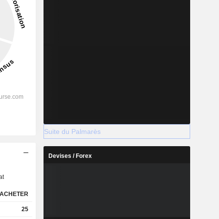
Suite du Palmarès
s
Devises / Forex
at
ACHETER
25