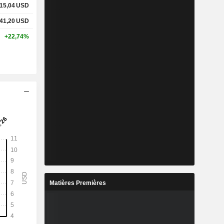
15,04
USD
41,20
USD
+22,74%
Matières Premières