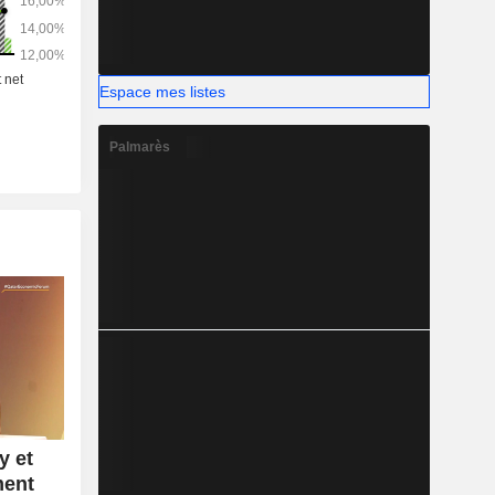
Espace mes listes
Palmarès
y et
ment