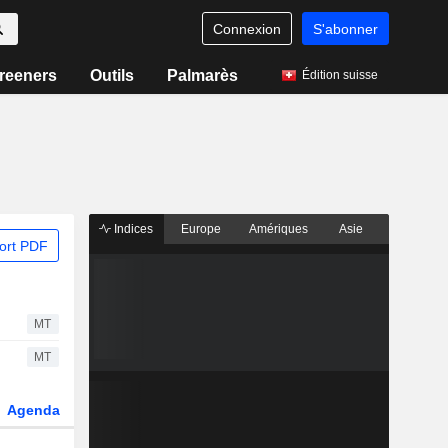
Connexion
S'abonner
reeners
Outils
Palmarès
Édition suisse
Indices
Europe
Amériques
Asie
ort PDF
MT
MT
Agenda
Secteur
Dérivés
Fonds et ETFs