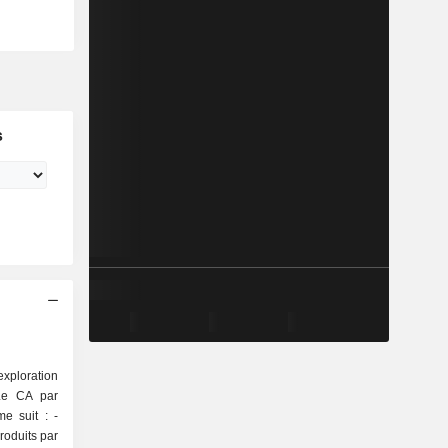
s
exploration
 Le CA par
e suit : -
produits par