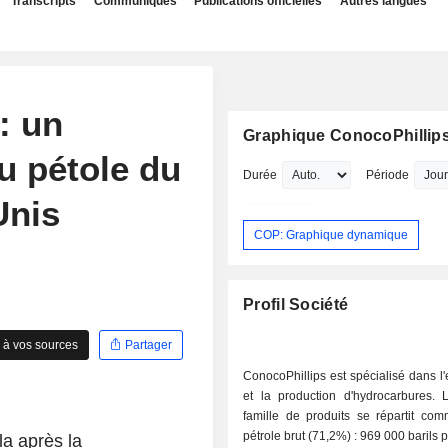
Transcripts
Communiqués
Publications officielles
Autres langues
: un
Graphique ConocoPhillip
u pétole du
Durée
Période
Unis
COP: Graphique dynamique
Profil Société
 à vos sources
Partager
ConocoPhillips est spécialisé dans l'
et la production d'hydrocarbures.
famille de produits se répartit comm
pétrole brut (71,2%) : 969 000 barils 
a après la