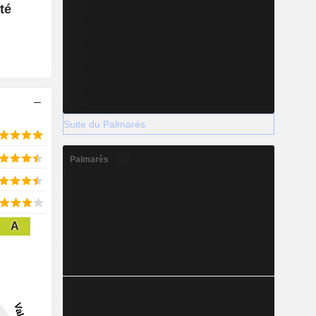
ité
Suite du Palmarès
Palmarès
A