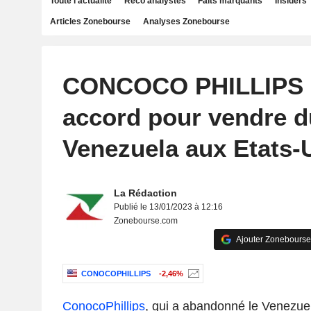
Toute l'actualité
Reco analystes
Faits marquants
Insiders
Articles Zonebourse
Analyses Zonebourse
CONCOCO PHILLIPS 
accord pour vendre d
Venezuela aux Etats-
La Rédaction
Publié le 13/01/2023 à 12:16
Zonebourse.com
Ajouter Zonebourse
CONOCOPHILLIPS
-2,46%
ConocoPhillips
, qui a abandonné le Venezuel