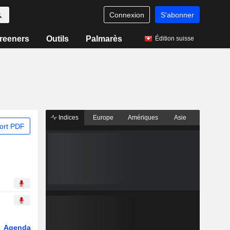
Connexion
S'abonner
reeners
Outils
Palmarès
Édition suisse
Indices
Europe
Amériques
Asie
ort PDF
Agenda
Secteur
Dérivés
Fonds et ETFs