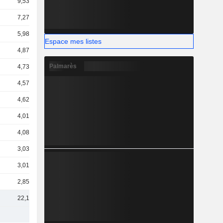
9,53 Md
7,27 Md
5,98 Md
Espace mes listes
4,87 Md
Palmarès
4,73 Md
4,57 Md
4,62 Md
4,01 Md
4,08 Md
3,03 Md
3,01 Md
2,85 Md
22,1 Md