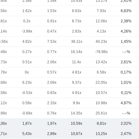
.95x
2.58x
1.59x
10.43x
13.27x
2,41%
.56x
1.62x
1.53x
6.63x
7.93x
6,83%
.81x
0.2x
0.91x
8.73x
12.06x
2,38%
.14x
-3.99x
0.47x
2.83x
4.13x
4,26%
6.56x
4.82x
7.53x
36.11x
40.23x
1,45%
.48x
0.27x
0.77x
16.14x
-78.98x
-.--%
.73x
0.51x
2.06x
11.4x
13.42x
2,61%
.76x
0x
0.57x
4.81x
6.58x
0,17%
.08x
6.23x
2.09x
9.37x
22.05x
1,01%
.58x
-0.53x
0.83x
4.91x
10.57x
0,11%
.12x
0.58x
2.33x
9.9x
10.98x
4,87%
.99x
-0.68x
0.76x
14.35x
25.61x
-.--%
,36x
1,87x
1,97x
10,59x
8,81x
2,02%
,71x
5,43x
2,89x
10,67x
13,25x
2,47%