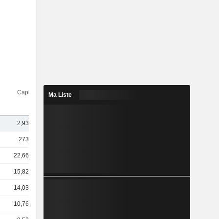
Capi.($)
Ma Liste
2,93 Md
273 Md
22,66 Md
15,82 Md
14,03 Md
10,76 Md