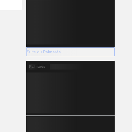
Suite du Palmarès
Palmarès