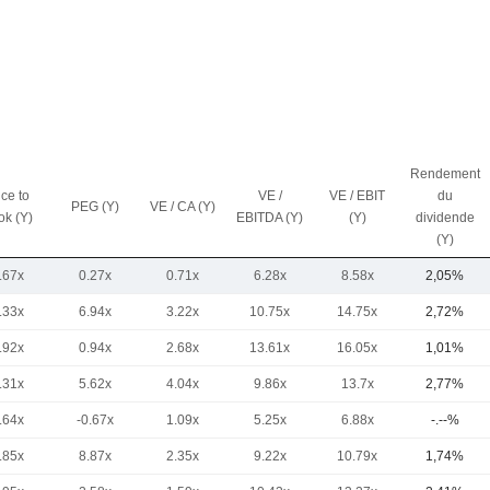
Rendement
ice to
VE /
VE / EBIT
du
PEG (Y)
VE / CA (Y)
ok (Y)
EBITDA (Y)
(Y)
dividende
(Y)
.67x
0.27x
0.71x
6.28x
8.58x
2,05%
.33x
6.94x
3.22x
10.75x
14.75x
2,72%
.92x
0.94x
2.68x
13.61x
16.05x
1,01%
.31x
5.62x
4.04x
9.86x
13.7x
2,77%
.64x
-0.67x
1.09x
5.25x
6.88x
-.--%
.85x
8.87x
2.35x
9.22x
10.79x
1,74%