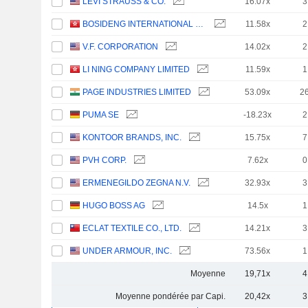
LEVI STRAUSS & CO.
16.07x
3
BOSIDENG INTERNATIONAL HOLDINGS LIMITED
11.58x
2
V.F. CORPORATION
14.02x
2
LI NING COMPANY LIMITED
11.59x
1
PAGE INDUSTRIES LIMITED
53.09x
2
PUMA SE
-18.23x
2
KONTOOR BRANDS, INC.
15.75x
7
PVH CORP.
7.62x
0
ERMENEGILDO ZEGNA N.V.
32.93x
3
HUGO BOSS AG
14.5x
1
ECLAT TEXTILE CO., LTD.
14.21x
3
UNDER ARMOUR, INC.
73.56x
1
Moyenne
19,71x
4
Moyenne pondérée par Capi.
20,42x
3