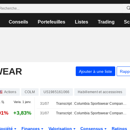
Conseils
Portefeuilles
Listes
Trading
Sc
WEAR
Ajouter à une liste
Rapp
Actions
COLM
US1985161066
Habillement et accessoires
 5j.
Varia. 1 janv.
31/07
Transcript : Columbia Sportswear Company, Q2 2026 Pre Recorded Earnings Call, Jul 30, 2026
01%
+3,83%
31/07
Transcript : Columbia Sportswear Company, Q2 2026 Earnings Call, Jul 30, 2026
Société
Finances
Valorisation
Consensus
Ratings