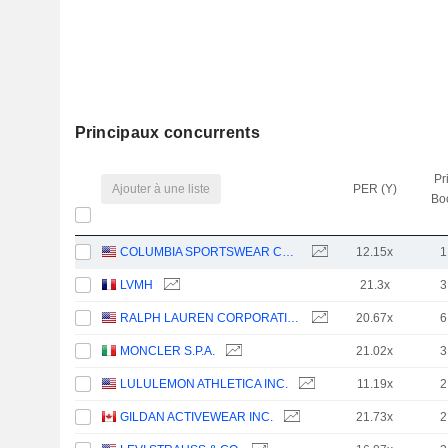
Principaux concurrents
Pr
Ajouter à une liste
PER (Y)
Bo
COLUMBIA SPORTSWEAR COMPANY
12.15x
1
LVMH
21.3x
3
RALPH LAUREN CORPORATION
20.67x
6
MONCLER S.P.A.
21.02x
3
LULULEMON ATHLETICA INC.
11.19x
2
GILDAN ACTIVEWEAR INC.
21.73x
2