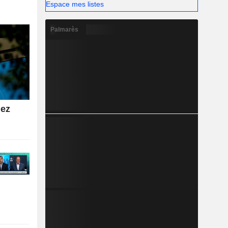
Espace mes listes
Palmarès
hez