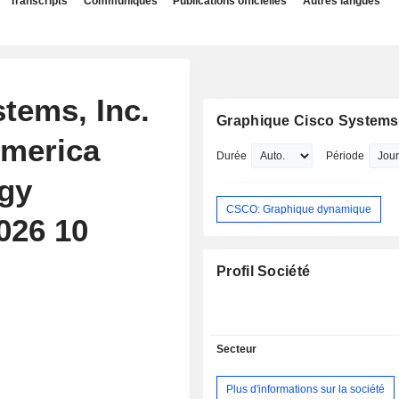
Transcripts
Communiqués
Publications officielles
Autres langues
stems, Inc.
Graphique Cisco Systems,
America
Durée
Période
gy
CSCO: Graphique dynamique
026 10
Profil Société
Secteur
Plus d'informations sur la société