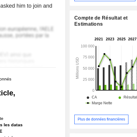
 asked him to join and
Compte de Résultat et
Estimations
bonnés
icle,
!
te
Plus de données financières
s les datas
IE