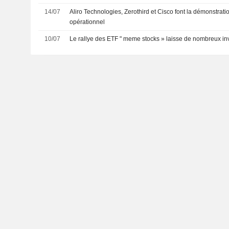
Cisco Webex Contact Center
14/07
Aliro Technologies, Zerothird et Cisco font la démonstrat
opérationnel
10/07
Le rallye des ETF " meme stocks » laisse de nombreux inv