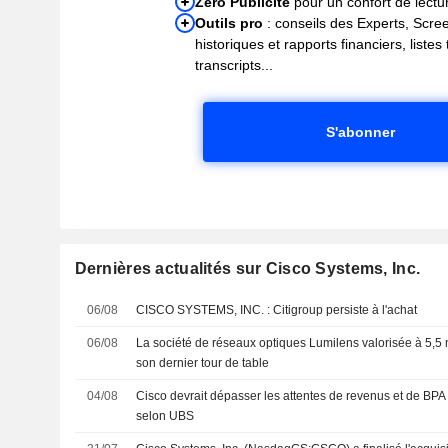
Zéro Publicité
pour un confort de lectur
Outils pro
: conseils des Experts, Scre
historiques et rapports financiers, liste
transcripts...
S'abonner
Dernières actualités sur Cisco Systems, Inc.
06/08
CISCO SYSTEMS, INC. : Citigroup persiste à l'achat
06/08
La société de réseaux optiques Lumilens valorisée à 5,5 m
son dernier tour de table
04/08
Cisco devrait dépasser les attentes de revenus et de BPA
selon UBS