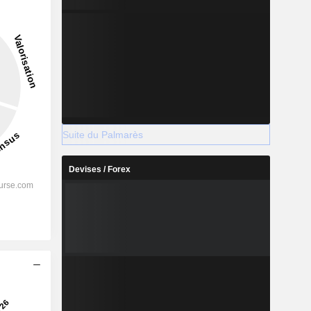
Suite du Palmarès
Devises / Forex