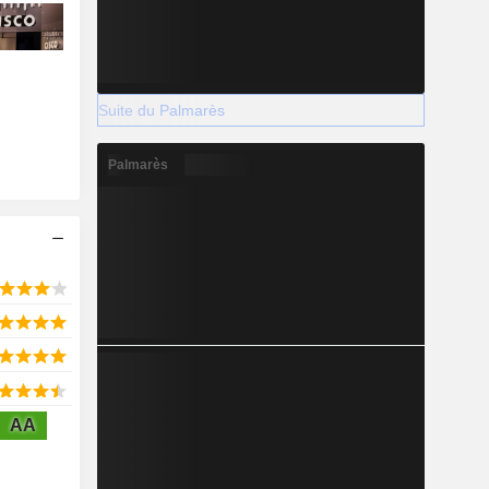
Suite du Palmarès
Palmarès
AA