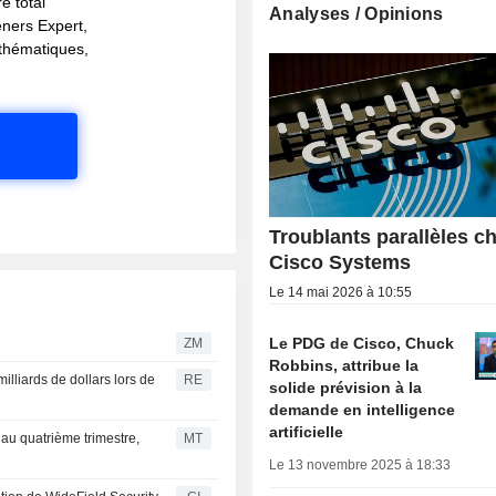
e total
Analyses / Opinions
eners Expert,
s thématiques,
Troublants parallèles c
Cisco Systems
Le 14 mai 2026 à 10:55
Le PDG de Cisco, Chuck
ZM
Robbins, attribue la
illiards de dollars lors de
RE
solide prévision à la
demande en intelligence
artificielle
 au quatrième trimestre,
MT
Le 13 novembre 2025 à 18:33