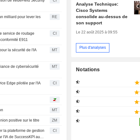
tion de WideField Security
CI
Analyse Technique:
Cisco Systems
consolide au-dessus de
un milliard pour lever les
RE
son support
Le 22 août 2025 à 09:55
 le service de routage
CI
 conformité E911
Plus d'analyses
our la sécurité de l'IA
MT
lliance de cybersécurité
MT
Notations
ice Edge pilotée par l'IA
CI
on
MT
son opinion positive sur le titre
ZM
r la plateforme de gestion
CI
r l'IA de SuccessKPI au