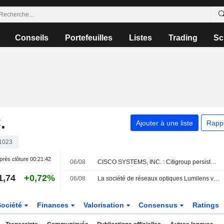
Conseils
Portefeuilles
Listes
Trading
Sc
.
Ajouter à une liste
Rapp
1023
près clôture
00:21:42
06/08
CISCO SYSTEMS, INC. : Citigroup persiste à l'achat
1,74
+0,72%
06/08
La société de réseaux optiques Lumilens valorisée à 5,5 milliards de dollars lors de son dernier tour de table
Société
Finances
Valorisation
Consensus
Ratings