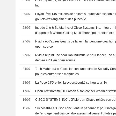
31/07
Cisco Systems, Inc. (NasdaqGS:CSCO) a finalisé l'acquisi
Inc.
29/07
Eliyan lève 145 millions de dollars sur une valorisation d'
goulots d'étranglement des puces IA
28/07
Intrado Life & Safety, Inc. et Cisco Systems, Inc. intègrent
d'urgence à Webex Calling Multi-Tenant pour renforcer la
27/07
Nvidia et d'autres géants de la tech lancent une coalition p
open source
27/07
Nvidia rejoint une coalition industrielle pour lancer une a
dédiée à l'IA en open source
24/07
Tech Mahindra et Cisco lancent une offre de Security Serv
pour les entreprises mondiales
23/07
La Puce à l'Oreille : la cybersécurité se heurte à l'IA
17/07
Open Text nomme Jill Larsen à son conseil d'administrati
16/07
CISCO SYSTEMS, INC. : JPMorgan Chase réitère 
15/07
SuccessKPI et Cisco concluent un partenariat pour intégre
de l'engagement des collaborateurs nativement pilotée pa