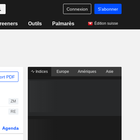
Connexion
S'abonner
reeners
Outils
Palmarès
Édition suisse
Indices
Europe
Amériques
Asie
ort PDF
ZM
RE
Agenda
Secteur
Dérivés
Fonds et ETFs