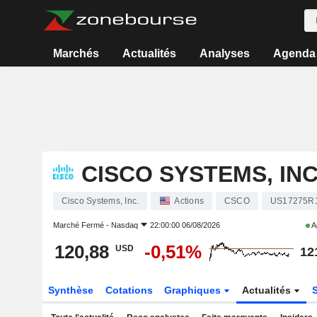
Marchés
Actualités
Analyses
Agenda
CISCO SYSTEMS, INC
Cisco Systems, Inc.
Actions
CSCO
US17275R
Marché Fermé -
Nasdaq
22:00:00 06/08/2026
A
120,88
-0,51%
USD
12
Synthèse
Cotations
Graphiques
Actualités