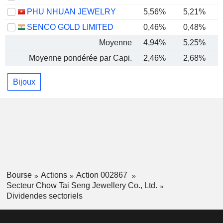
PHU NHUAN JEWELRY
5,56%
5,21%
SENCO GOLD LIMITED
0,46%
0,48%
Moyenne
4,94%
5,25%
Moyenne pondérée par Capi.
2,46%
2,68%
Bijoux
Bourse
Actions
Action 002867
Secteur Chow Tai Seng Jewellery Co., Ltd.
Dividendes sectoriels