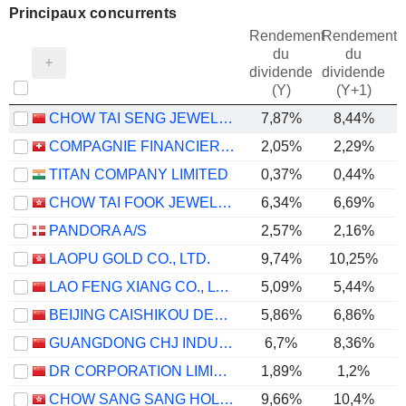
Principaux concurrents
Rendement
Rendement
du
du
dividende
dividende
(Y)
(Y+1)
CHOW TAI SENG JEWELLERY CO., LTD.
7,87%
8,44%
COMPAGNIE FINANCIERE RICHEMONT
2,05%
2,29%
TITAN COMPANY LIMITED
0,37%
0,44%
CHOW TAI FOOK JEWELLERY GROUP LIMITED
6,34%
6,69%
PANDORA A/S
2,57%
2,16%
LAOPU GOLD CO., LTD.
9,74%
10,25%
LAO FENG XIANG CO., LTD.
5,09%
5,44%
BEIJING CAISHIKOU DEPARTMENT STORE CO.,LTD.
5,86%
6,86%
GUANGDONG CHJ INDUSTRY CO.,LTD.
6,7%
8,36%
DR CORPORATION LIMITED
1,89%
1,2%
CHOW SANG SANG HOLDINGS INTERNATIONAL LIMITED
9,66%
10,4%