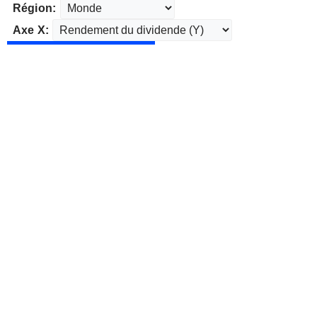
Région:
Axe X: