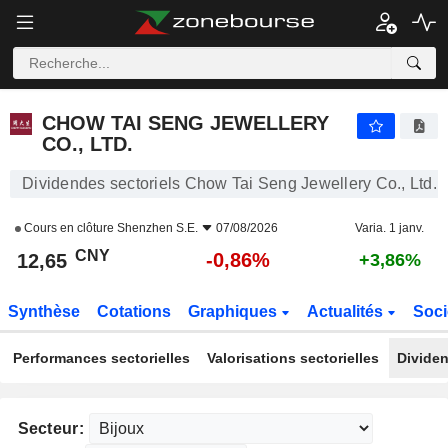
CHOW TAI SENG JEWELLERY CO., LTD.
12,65
¥
-0,86%
CHOW TAI SENG JEWELLERY
CO., LTD.
Dividendes sectoriels Chow Tai Seng Jewellery Co., Ltd.
Cours en clôture
Shenzhen S.E.
07/08/2026
Varia. 1 janv.
CNY
-0,86%
12,65
+3,86%
Synthèse
Cotations
Graphiques
Actualités
Soci
Performances sectorielles
Valorisations sectorielles
Dividen
Secteur: