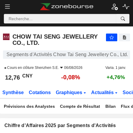
CHOW TAI SENG JEWELLERY CO., LTD.
12,76
¥
-0,08%
CHOW TAI SENG JEWELLERY
CO., LTD.
Segments d'Activités Chow Tai Seng Jewellery Co., Ltd.
Cours en clôture
Shenzhen S.E.
06/08/2026
Varia. 1 janv.
CNY
-0,08%
12,76
+4,76%
Synthèse
Cotations
Graphiques
Actualités
Soci
Prévisions des Analystes
Compte de Résultat
Bilan
Flux d
Chiffre d'Affaires 2025 par Segments d'Activités