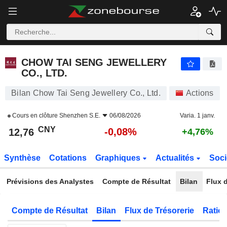
CHOW TAI SENG JEWELLERY CO., LTD.
12,76
¥
-0,08%
CHOW TAI SENG JEWELLERY
CO., LTD.
Bilan Chow Tai Seng Jewellery Co., Ltd.
Actions
Cours en clôture
Shenzhen S.E.
06/08/2026
Varia. 1 janv.
CNY
-0,08%
12,76
+4,76%
Synthèse
Cotations
Graphiques
Actualités
Soci
Prévisions des Analystes
Compte de Résultat
Bilan
Flux d
Compte de Résultat
Bilan
Flux de Trésorerie
Ratios