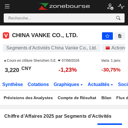
CHINA VANKE CO., LTD.
3,220
¥
-1,23%
CHINA VANKE CO., LTD.
Segments d'Activités China Vanke Co., Ltd.
Actions
Cours en clôture
Shenzhen S.E.
07/08/2026
Varia. 1 janv.
CNY
-1,23%
3,220
-30,75%
Synthèse
Cotations
Graphiques
Actualités
Soci
Prévisions des Analystes
Compte de Résultat
Bilan
Flux d
Chiffre d'Affaires 2025 par Segments d'Activités