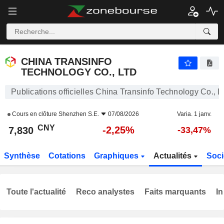
CHINA TRANSINFO TECHNOLOGY CO., LTD
7,830
¥
-2,25%
CHINA TRANSINFO
TECHNOLOGY CO., LTD
Publications officielles China Transinfo Technology Co., L
Cours en clôture
Shenzhen S.E.
07/08/2026
Varia. 1 janv.
CNY
-2,25%
7,830
-33,47%
Synthèse
Cotations
Graphiques
Actualités
Soci
Toute l'actualité
Reco analystes
Faits marquants
In