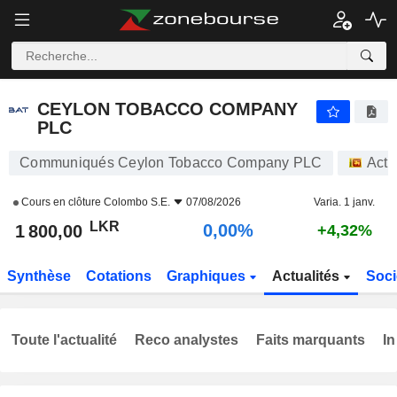
CEYLON TOBACCO COMPANY PLC
1 800,00
₨
0,00%
CEYLON TOBACCO COMPANY
PLC
Communiqués Ceylon Tobacco Company PLC
Acti
Cours en clôture
Colombo S.E.
07/08/2026
Varia. 1 janv.
LKR
0,00%
1 800,00
+4,32%
Synthèse
Cotations
Graphiques
Actualités
Soci
Toute l'actualité
Reco analystes
Faits marquants
In